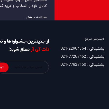
اطلاعاتی کامل از وب سایت و ر
کالای خود را انتخاب و خرید کنن
مطالعه بیشتر...
دسترسی سریع
از جدیدترین جشنواره ها و 
پشتیبانی : 22984364-021
دات آی آر
مطلع شوید!
پشتیبانی : 77287462-021
پشتیبانی : 77827150-021
ثبت