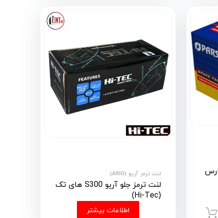
قب آریو S300 پارس
لنت ترمز آریو (ARIO)
لنت ترمز جلو آریو S300 های تک
(Hi-Tec)
اطلاعات بیشتر
افزودن به سبد خرید