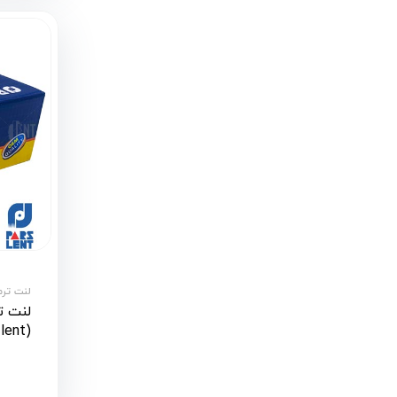
لنت ترمز آ
(pars lent)