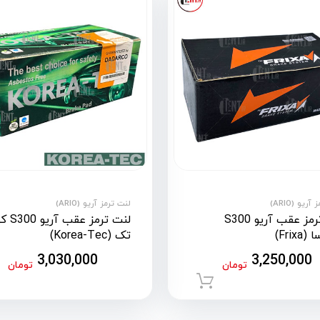
ریو (ARIO)
لنت ترمز آریو (ARIO)
لنت ترمز عقب آریو S300
لنت ترمز عق
Frix)
تک (Korea-Tec)
3,030,000
3,250,000
تومان
تومان
افزودن به سبد خرید