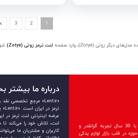
3
2
1
‌های دیگر زوتی (Zotye)، وارد صفحه
لنت ترمز زوتی (Zotye)
شوی
درباره ما بیشتر بخ
«Lent.ir» مرجع تخصصی ن
ترمز 
عرضه اینترنتی لنت ترمز در ایرا
لنت، تلاش خود را می‌‏‏کند تا 
فروشگاه lent.ir اولین فروشگاه رسمی با 30 سال تجربه گرانقدر و
کاربران و مشتریان ما می‏‏‌توان
زه در قلب بازار لوازم یدکی