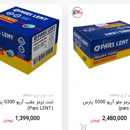
ریو (ARIO)
لنت ترمز آریو (ARIO)
لنت ترمز جلو آریو S300 پارس
لنت ترمز ع
(Pars LENT)
1,399,000
2,480,000
تومان
تومان
افزودن به سبد خرید