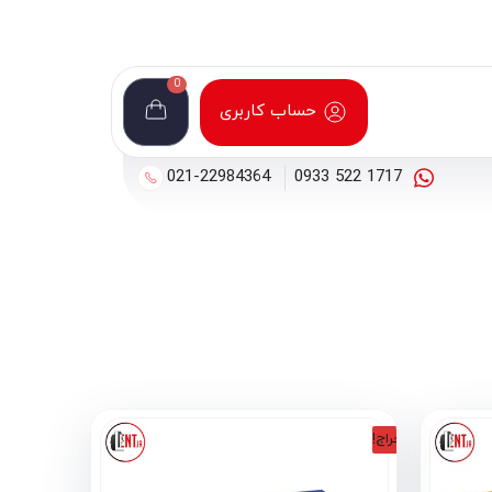
0
حساب کاربری
021-22984364
1717 522 0933
حراج!