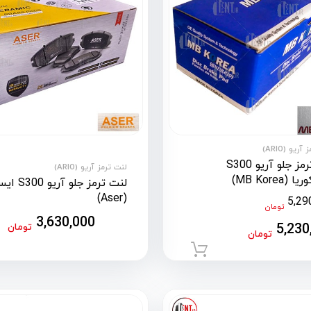
ریو (ARIO)
لنت ترمز جلو آریو S300
لنت ترمز آریو (ARIO)
 (MB Korea)
لنت ترمز جلو آریو 00
(Aser)
5,29
تومان
3,630,000
5,230
تومان
تومان
افزودن به سبد خرید