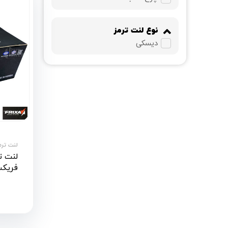
نوع لنت ترمز
دیسکی
لنت ترمز آ
فریکسا (a