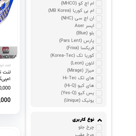
ام اچ کو (MHCO)
ام بی کوریا (MB Korea)
ان اچ سی (NHC)
ایسر Aser
بلو (Blue)
پارس (Pars Lent)
فریکسا (Frixa)
کوریا تک (Korea-Tec)
لئون (Leon)
لنت ترمز آ
میراژ (Mirage)
های تک Hi-Tec
ام‌بی‌کوریا
های کیو (Hi-Q)
0,000
یس کیو (Yes-Q)
,000
یونیک (Unique)
نوع کاربری
چرخ جلو
چرخ عقب