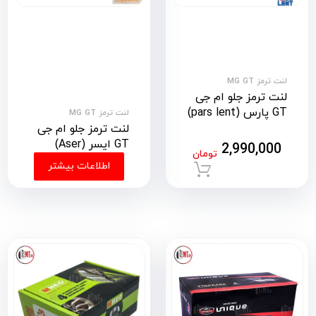
لنت ترمز MG GT
لنت ترمز جلو ام جی
GT پارس (pars lent)
لنت ترمز MG GT
لنت ترمز جلو ام جی
GT ایسر (Aser)
2,990,000
تومان
اطلاعات بیشتر
افزودن به سبد خرید