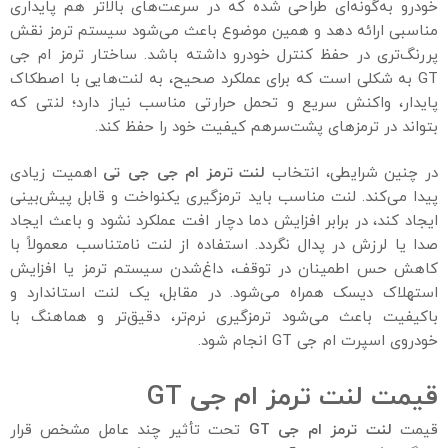
خودرو به‌گونه‌ای طراحی شده که در سرعت‌های بالاتر هم پایداری
مناسبی ارائه دهد و همین موضوع باعث می‌شود سیستم ترمز نقش
پررنگ‌تری در حفظ کنترل خودرو داشته باشد. ساختار ترمز ام جی
GT به شکلی است که برای عملکرد صحیح، به لنت‌هایی با اصطکاک
پایدار، واکنش سریع و تحمل حرارتی مناسب نیاز دارد؛ لنتی که
بتواند در ترمزهای پشت‌سرهم کیفیت خود را حفظ کند.
در چنین شرایطی، انتخاب
لنت ترمز ام جی
جی تی
اهمیت زیادی
پیدا می‌کند. لنت مناسب باید ترمزگیری یکنواخت و قابل پیش‌بینی
ایجاد کند، در برابر افزایش دما دچار افت عملکرد نشود و باعث ایجاد
صدا یا لرزش در پدال نگردد. استفاده از لنت نامتناسب معمولاً با
کاهش حس اطمینان در توقف، داغ‌شدن سیستم ترمز یا افزایش
استهلاک دیسک همراه می‌شود. در مقابل، یک لنت استاندارد و
باکیفیت باعث می‌شود ترمزگیری نرم‌تر، دقیق‌تر و هماهنگ با
خودروی اسپرت ام جی GT انجام شود.
قیمت لنت ترمز ام جی GT
قیمت
لنت ترمز ام جی
GT
تحت تأثیر چند عامل مشخص قرار