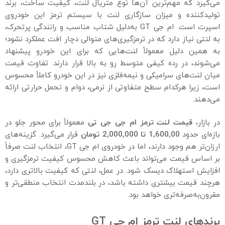
می‌گیرد که مهم‌ترین آن‌ها نوع متریال لنت، کیفیت ساخت، برند
تولیدکننده و میزان سازگاری لنت با سیستم ترمز این خودروی
اسپرت است. ام جی GT به‌دلیل شتاب مناسب و رانندگی پرتحرک،
به لنتی نیاز دارد که در ترمزگیری‌های متوالی دچار افت عملکرد نشود؛
به همین دلیل معمولاً لنت‌هایی که برای این خودرو پیشنهاد
می‌شوند، در رده کیفی متوسط رو به بالا قرار دارند. تفاوت قیمت
میان لنت‌های سرامیکی و نیمه‌فلزی نیز در این خودرو کاملاً محسوس
است، زیرا هرکدام سطح متفاوتی از نرمی، دوام و تحمل حرارتی ارائه
می‌دهند.
در بازار،
قیمت لنت ترمز ام جی جی تی
معمولاً برای محور جلو در
بازه‌ای حدود
1,600,00
تا
2,000,000
تومان
قرار می‌گیرد. گزینه‌های
ارزان‌تر هم وجود دارند، اما در خودروی ام جی GT، انتخاب لنت صرفاً
بر اساس قیمت می‌تواند باعث کاهش محسوس کیفیت ترمزگیری و
افزایش استهلاک دیسک شود. در عمل، لنتی که کیفیت بالاتری دارد،
هرچند قیمت بیشتری داشته باشد، در بلندمدت انتخاب منطقی‌تر و
مقرون‌به‌صرفه‌تری خواهد بود.
برندهای لنت ترمز ام جی GT