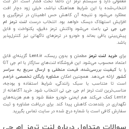
معمولی دارد و سیستم ترمز آن دائماً تحت فشار است. اگر لنت
انتخاب‌شده با این شرایط هماهنگ نباشد، خیلی زود دچار افت
عملکرد می‌شود و نتیجه آن کاهش حس اطمینان در ترمزگیری و
افزایش استهلاک دیسک خواهد بود. انتخاب درست
لنت ترمز ام
جی جی تی
باعث می‌شود واکنش ترمز دقیق، یکنواخت و قابل
پیش‌بینی باقی بماند و خودرو در ترمزهای ناگهانی نیز کنترل‌پذیر
باشد.
برای
خرید لنت ترمز
مطمئن و بدون ریسک،
Lent.ir
گزینه‌ای قابل
اعتماد محسوب می‌شود. این فروشگاه لنت‌های سازگار با ام جی GT
را با
کیفیت بررسی‌شده، قیمت منطقی و ارسال سریع به سراسر
کشور
ارائه می‌دهد. همچنین امکان
مشاوره رایگان تخصصی
فراهم
است تا متناسب با سبک رانندگی، شرایط استفاده و بودجه،
مناسب‌ترین لنت ترمز ام جی جی تی انتخاب شود. خرید آگاهانه از
Lent.ir کمک می‌کند هم ایمنی خودرو حفظ شود و هم هزینه‌های
نگهداری در بلندمدت کاهش پیدا کند. برای دریافت مشاوره و ثبت
سفارش کافی است با شماره درج شده در سایت تماس بگیرید.
سوالات متداول درباره لنت ترمز ام جی