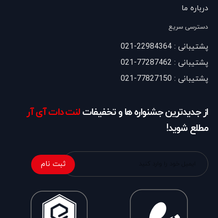
درباره ما
دسترسی سریع
پشتیبانی : 22984364-021
پشتیبانی : 77287462-021
پشتیبانی : 77827150-021
از جدیدترین جشنواره ها و تخفیفات
لنت دات آی آر
مطلع شوید!
ثبت نام