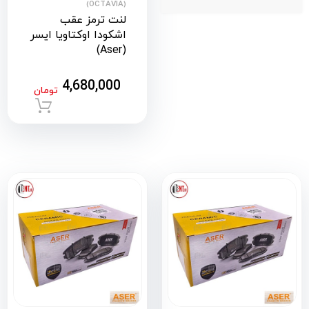
(OCTAVIA)
لنت ترمز عقب
اشکودا اوکتاویا ایسر
(Aser)
4,680,000
تومان
افزود