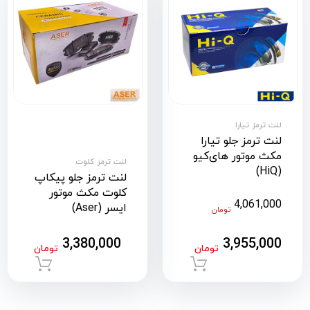
لنت ترمز تیارا
لنت ترمز جلو تیارا
مکث موتور های‌کیو
لنت ترمز کلوت
(HiQ)
لنت ترمز جلو پیکاپ
کلوت مکث موتور
4,061,000
ایسر (Aser)
تومان
3,380,000
3,955,000
تومان
تومان
افزودن به سبد خرید
افزود