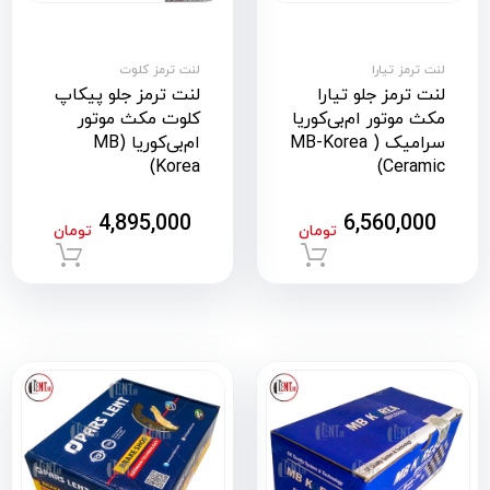
لنت ترمز تیارا
لنت ترمز کلوت
لنت ترمز جلو تیارا
لنت ترمز جلو پیکاپ
مکث موتور ام‌بی‌کوریا
کلوت مکث موتور
سرامیک ( MB-Korea
ام‌بی‌کوریا (MB
Korea)
Ceramic)
4,895,000
6,560,000
تومان
تومان
افزودن به سبد خرید
افزود