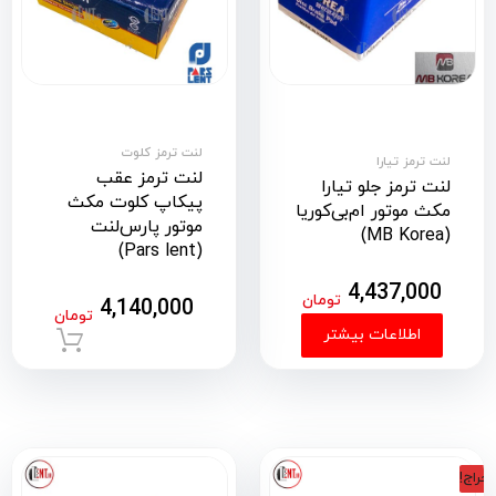
لنت ترمز کلوت
لنت ترمز تیارا
لنت ترمز عقب
لنت ترمز جلو تیارا
پیکاپ کلوت مکث
مکث موتور ام‌بی‌کوریا
موتور پارس‌لنت
(MB Korea)
(Pars lent)
4,437,000
تومان
4,140,000
تومان
اطلاعات بیشتر
افزود
حراج!