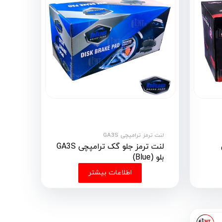
لنت ترمز ترامپچی GA3S
لنت ترمز جلو گک ترامپچی GA3S
بلو (Blue)
اطلاعات بیشتر