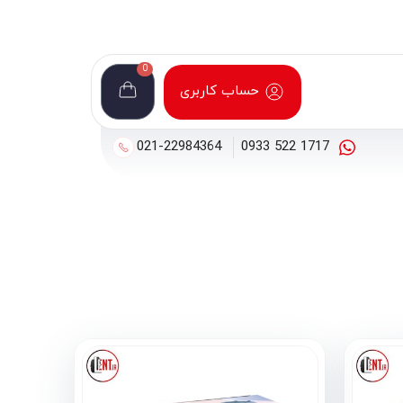
0
حساب کاربری
021-22984364
1717 522 0933