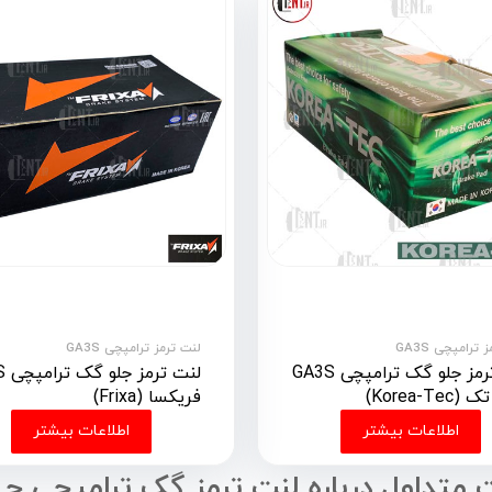
 ترامپچی GA3S
لنت ترمز ترامپچی GA3S
لنت ترمز جلو گک ترامپچی GA3S
لنت 
Korea-Tec)
فریکسا (Frixa)
اطلاعات بیشتر
اطلاعات بیشتر
 متداول درباره لنت ترمز گک ترامپچی جی ای