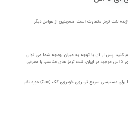
رزش برند شرکت سازنده لنت ترمز متفاوت است. همچنین از عوامل دیگر
علام کنید. پس از آن با توجه به میزان بودجه شما می توان
این موضوع را مشخص کرد. اما ما در این صفحه برای خودروهای گک ترامپچی جی ای 3 اس موجود در ایران، لنت ترمز های مناسب را معرفی
شوید و یا برای دسترسی سریع تر، روی خودروی گک (Gac) مورد نظر