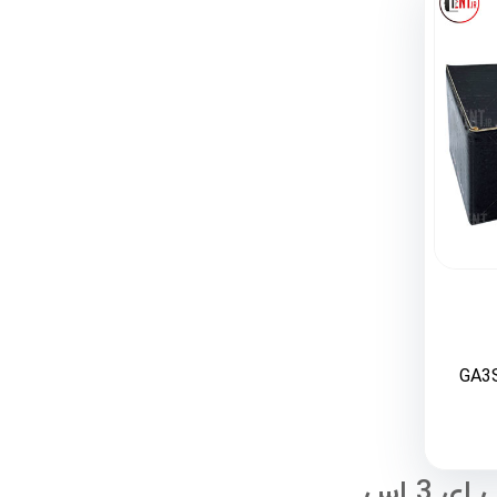
ترمز جلو گک ترامپچی GA3S
 3 اس