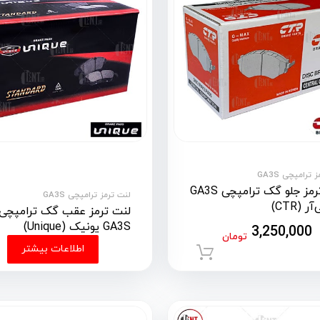
 ترامپچی GA3S
لنت ترمز جلو گک ترامپچی GA3S
لنت ترمز ترامپچی GA3S
 (CTR)
لنت ترمز عقب گک ترامپچی
GA3S یونیک (Unique)
3,250,000
تومان
اطلاعات بیشتر
افزودن به سبد خرید