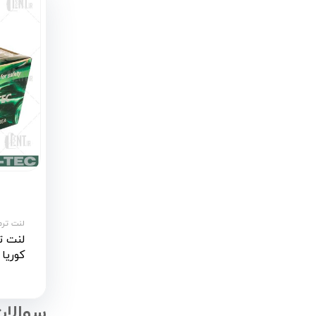
لنت ترمز
کوریا تک (
سوالات