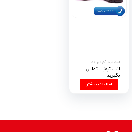
لنت ترمز آئودی A8
لنت ترمز – تماس
بگیرید
اطلاعات بیشتر