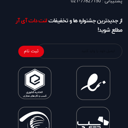
پشتیبانی : 77827150-021
از جدیدترین جشنواره ها و تخفیفات
لنت دات آی آر
مطلع شوید!
ثبت نام