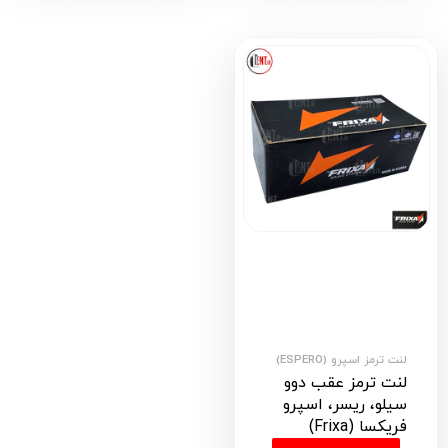
لنت ترمز اسپرو (ESPERO)
لنت ترمز عقب دوو
سیلو، ریسر، اسپرو
فریکسا (Frixa)