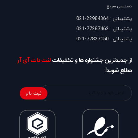
دسترسی سریع
پشتیبانی : 22984364-021
پشتیبانی : 77287462-021
پشتیبانی : 77827150-021
از جدیدترین جشنواره ها و تخفیفات
لنت دات آی آر
مطلع شوید!
ثبت نام