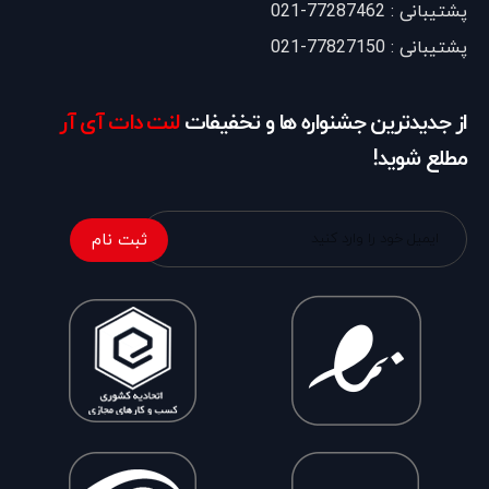
پشتیبانی : 77287462-021
پشتیبانی : 77827150-021
از جدیدترین جشنواره ها و تخفیفات
لنت دات آی آر
مطلع شوید!
ثبت نام