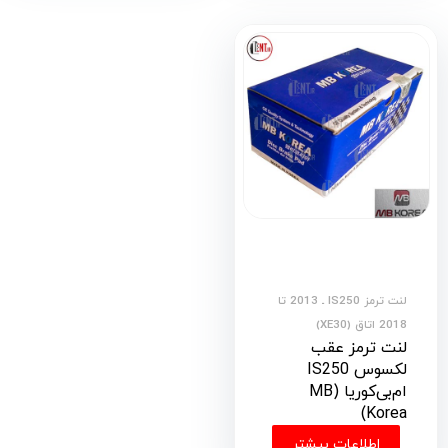
لنت ترمز IS250 ـ 2013 تا
2018 اتاق (XE30)
لنت ترمز عقب
لکسوس IS250
ام‌بی‌کوریا (MB
Korea)
اطلاعات بیشتر