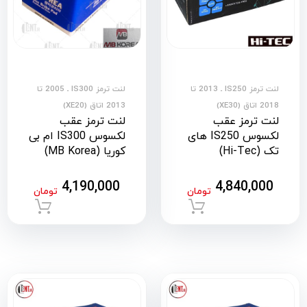
لنت ترمز IS250 ـ 2013 تا
لنت ترمز IS300 ـ 2005 تا
2018 اتاق (XE30)
2013 اتاق (XE20)
لنت ترمز عقب
لنت ترمز عقب
لکسوس IS250 های
لکسوس IS300 ام بی
تک (Hi-Tec)
کوریا (MB Korea)
4,190,000
4,840,000
تومان
تومان
افزودن به سبد خرید
افزود