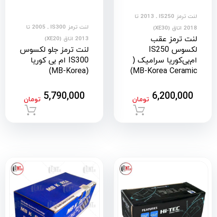
لنت ترمز IS250 ـ 2013 تا
لنت ترمز IS300 ـ 2005 تا
2018 اتاق (XE30)
لنت ترمز عقب
2013 اتاق (XE20)
لکسوس IS250
لنت ترمز جلو لکسوس
ام‌بی‌کوریا سرامیک (
IS300 ام بی کوریا
(MB-Korea)
MB-Korea Ceramic)
5,790,000
6,200,000
تومان
تومان
افزودن به سبد خرید
افزود