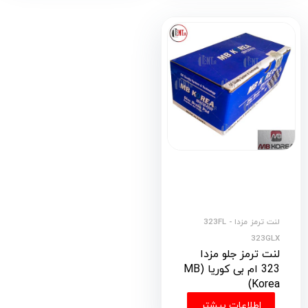
لنت ترمز مزدا 323FL -
323GLX
لنت ترمز جلو مزدا
323 ام بی کوریا (MB
Korea)
اطلاعات بیشتر