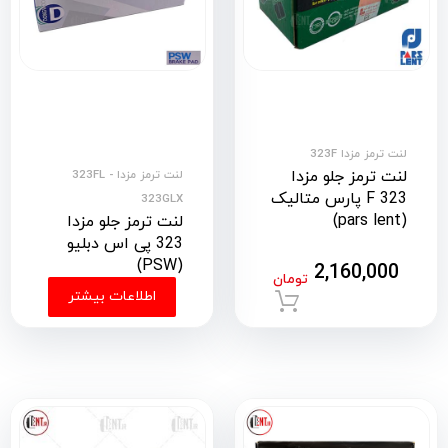
لنت ترمز مزدا 323F
لنت ترمز جلو مزدا
لنت ترمز مزدا 323FL -
323 F پارس متالیک
323GLX
(pars lent)
لنت ترمز جلو مزدا
323 پی اس دبلیو
(PSW)
2,160,000
تومان
اطلاعات بیشتر
افزودن به سبد خرید