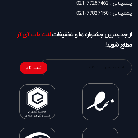
پشتیبانی : 77287462-021
پشتیبانی : 77827150-021
از جدیدترین جشنواره ها و تخفیفات
لنت دات آی آر
مطلع شوید!
ثبت نام