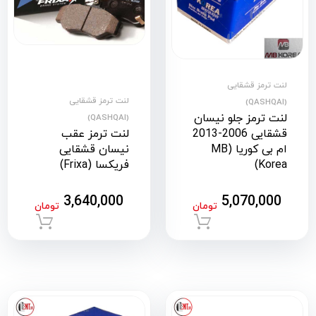
لنت ترمز قشقایی
لنت ترمز قشقایی
(QASHQAI)
لنت ترمز جلو نیسان
(QASHQAI)
قشقایی 2006-2013
لنت ترمز عقب
ام بی کوریا (MB
نیسان قشقایی
Korea)
فریکسا (Frixa)
3,640,000
5,070,000
تومان
تومان
افزودن به سبد خرید
افزود