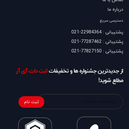
تماس با ما
درباره ما
دسترسی سریع
پشتیبانی : 22984364-021
پشتیبانی : 77287462-021
پشتیبانی : 77827150-021
از جدیدترین جشنواره ها و تخفیفات
لنت دات آی آر
مطلع شوید!
ثبت نام