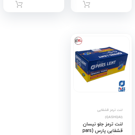
افزودن به سبد خرید
افزود
لنت ترمز قشقایی
(QASHQAI)
لنت ترمز جلو نیسان
قشقایی پارس (pars