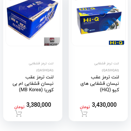
لنت ترمز قشقایی
لنت ترمز قشقایی
(QASHQAI)
(QASHQAI)
لنت ترمز عقب
لنت ترمز عقب
نیسان قشقایی های
نیسان قشقایی ام بی
کیو (HiQ)
کوریا (MB Korea)
3,380,000
3,430,000
تومان
تومان
افزودن به سبد خرید
افزود