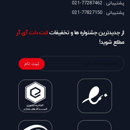
پشتیبانی : 77287462-021
پشتیبانی : 77827150-021
از جدیدترین جشنواره ها و تخفیفات
لنت دات آی آر
مطلع شوید!
ثبت نام