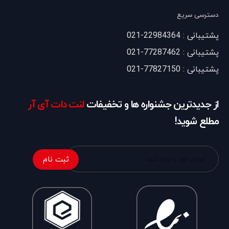
دسترسی سریع
پشتیبانی : 22984364-021
پشتیبانی : 77287462-021
پشتیبانی : 77827150-021
از جدیدترین جشنواره ها و تخفیفات
لنت دات آی آر
مطلع شوید!
ثبت نام