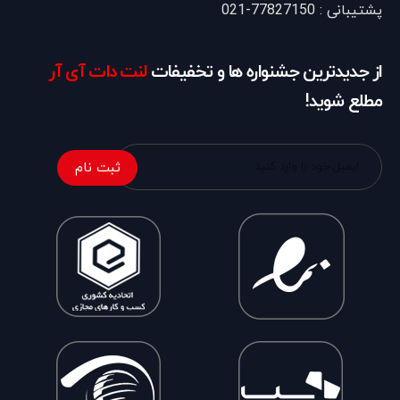
پشتیبانی : 77827150-021
از جدیدترین جشنواره ها و تخفیفات
لنت دات آی آر
مطلع شوید!
ثبت نام