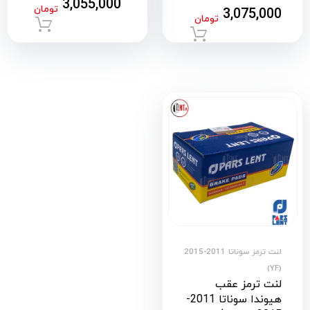
3,055,000
تومان
3,075,000
تومان
افزود
افزودن به سبد خرید
لنت ترمز سوناتا 2011-2015
(YF)
لنت ترمز عقب
هیوندا سوناتا 2011-