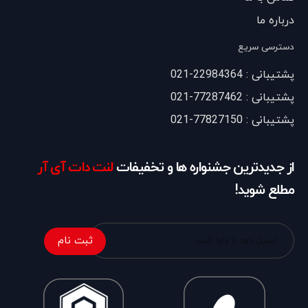
درباره ما
دسترسی سریع
پشتیبانی : 22984364-021
پشتیبانی : 77287462-021
پشتیبانی : 77827150-021
از جدیدترین جشنواره ها و تخفیفات
لنت دات آی آر
مطلع شوید!
ثبت نام