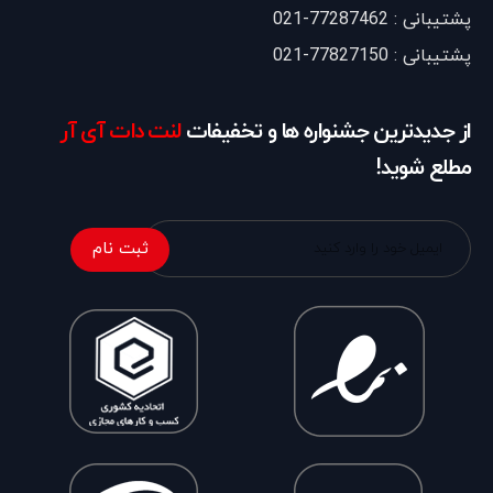
پشتیبانی : 77287462-021
پشتیبانی : 77827150-021
از جدیدترین جشنواره ها و تخفیفات
لنت دات آی آر
مطلع شوید!
ثبت نام