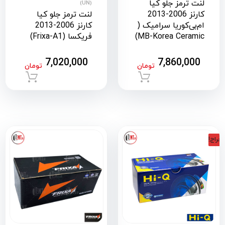
لنت ترمز جلو کیا
(UN)
کارنز 2006-2013
لنت ترمز جلو کیا
ام‌بی‌کوریا سرامیک (
کارنز 2006-2013
MB-Korea Ceramic)
فریکسا (Frixa-A1)
7,020,000
7,860,000
تومان
تومان
افزودن به سبد خرید
افزود
حراج!