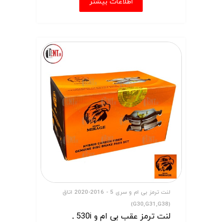
اطلاعات بیشتر
لنت ترمز بی ام و سری 5 - 2016-2020 اتاق
(G30,G31,G38)
لنت ترمز عقب بی ام و 530i ـ