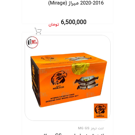
2016-2020 میراژ (Mirage)
6,500,000
تومان
افزودن به سبد 
لنت ترمز MG GS