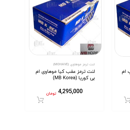
لنت ترمز موهاوی (MOHAVE)
 ام
لنت ترمز عقب کیا موهاوی ام
بی کوریا (MB Korea)
4,295,000
تومان
افزودن به سبد خرید
افزودن به سبد خر