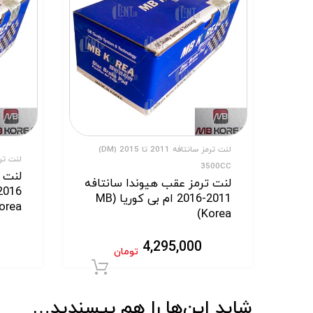
لنت ترمز سانتافه 2011 تا 2015 (DM)
لنت ترمز اس
3500CC
لنت ت
لنت ترمز عقب هیوندا سانتافه
2011-2016 ام بی کوریا (MB
orea)
Korea)
4,295,000
تومان
افزودن به سبد خر
شاید این‌ها را هم بپسندید…