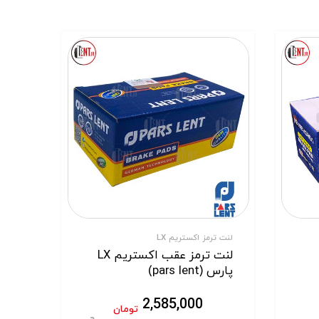
لنت ترمز اکستریم LX
لنت ترمز عقب اکستریم LX
پارس (pars lent)
2,585,000
تومان