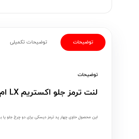
توضیحات
توضیحات تکمیلی
توضیحات
لنت ترمز جلو اکستریم LX ام بی کوریا (MB Korea) ساخت کره
این محصول حاوی چهار پد ترمز دیسکی برای دو چرخ جلو یا 