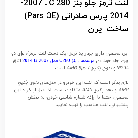
لنت ترمز جلو بنز C 280 ـ 2007-
2014 پارس صادراتی (Pars OE)
ساخت ایران
این محصول دارای چهار پد ترمز (یک دست لنت ترمز)، برای دو
چرخ جلو خودروی
مرسدس بنز C280 مدل 2007 تا 2014
اتاق
W204 و
بدون پکیج AMG Sport
است.
لازم بذکر است که لنت این خودرو در مدل‌های
دارای پکیج
AMG
و
فاقد پکیج AMG
متفاوت است. لذا قبل از خرید این
محصول، حتما با ارائه شماره شاسی خودرو به بخش
پشتیبانی، لنت مناسب را تهیه نمایید.