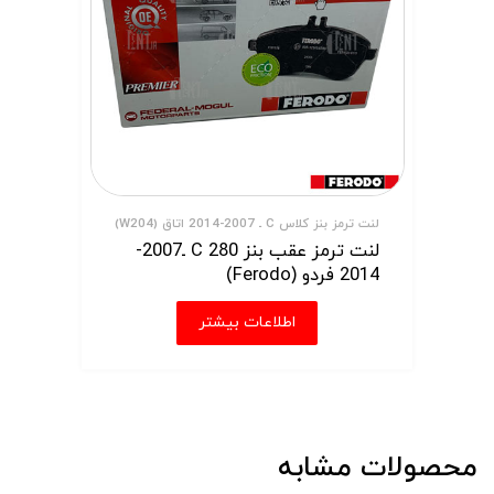
لنت ترمز بنز کلاس C ـ 2007-2014 اتاق (W204)
لنت ترمز عقب بنز C 280 ـ2007-
2014 فردو (Ferodo)
اطلاعات بیشتر
محصولات مشابه