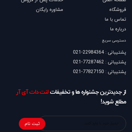
صفحه اصلی
خدمات پس از فروش
فروشگاه
مشاوره رایگان
تماس با ما
درباره ما
دسترسی سریع
پشتیبانی : 22984364-021
پشتیبانی : 77287462-021
پشتیبانی : 77827150-021
از جدیدترین جشنواره ها و تخفیفات
لنت دات آی آر
مطلع شوید!
ثبت نام