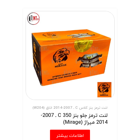
لنت ترمز بنز کلاس C ـ 2007-2014 اتاق (W204)
لنت ترمز جلو بنز C 350 ـ 2007-
2014 میراژ (Mirage)
اطلاعات بیشتر