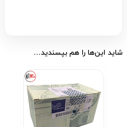
شاید این‌ها را هم بپسندید…