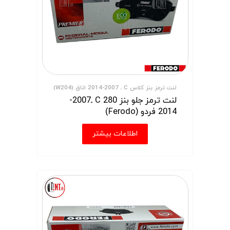
لنت ترمز بنز کلاس C ـ 2007-2014 اتاق (W204)
لنت ترمز جلو بنز C 280 ـ2007-
2014 فردو (Ferodo)
اطلاعات بیشتر