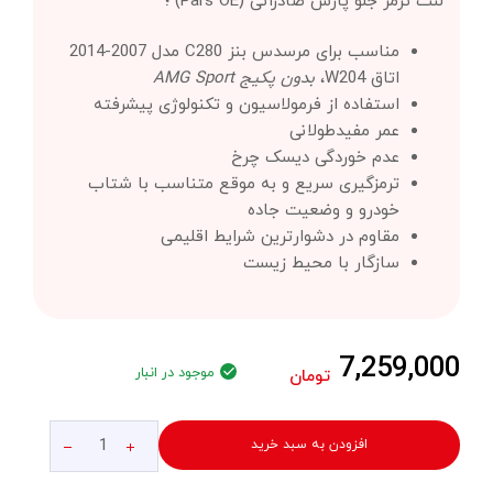
لنت ترمز جلو پارس صادراتی (Pars OE) ؛
مناسب برای مرسدس بنز C280 مدل 2007-2014
اتاق W204،
بدون پکیج AMG Sport
استفاده از فرمولاسیون و تکنولوژی پیشرفته
عمر مفیدطولانی
عدم خوردگی دیسک چرخ
ترمزگیری سریع و به موقع متناسب با شتاب
خودرو و وضعیت جاده
مقاوم در دشوارترین شرایط اقلیمی
سازگار با محیط زیست
7,259,000
موجود در انبار
تومان
افزودن به سبد خرید