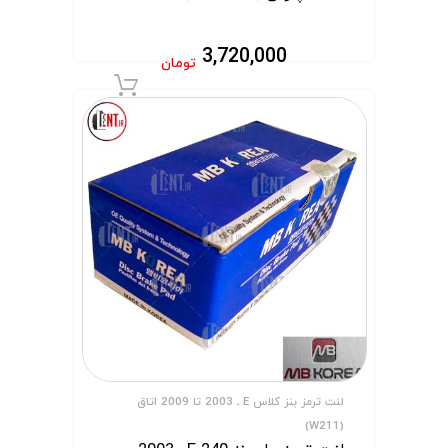
3,720,000
تومان
افزودن به سبد 
لنت ترمز بنز کلاس E ـ 2003 تا 2009 اتاق
(W211)