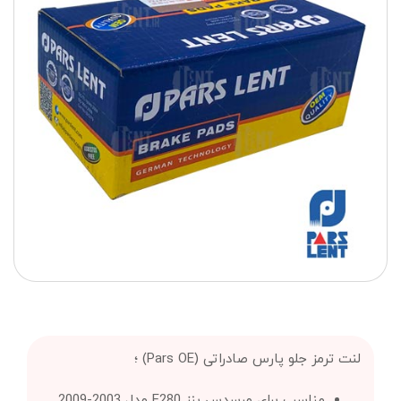
لنت ترمز جلو پارس صادراتی (Pars OE) ؛
مناسب برای مرسدس بنز E280 مدل 2003-2009