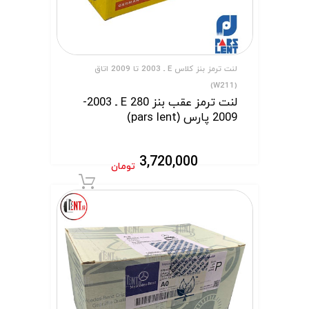
لنت ترمز بنز کلاس E ـ 2003 تا 2009 اتاق
(W211)
لنت ترمز عقب بنز E 280 ـ 2003-
2009 پارس (pars lent)
3,720,000
تومان
افزودن به سبد 