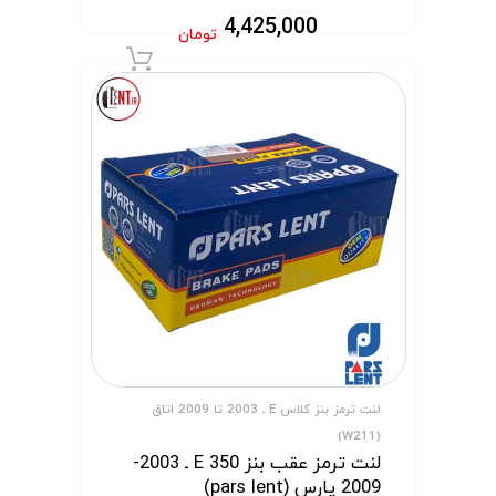
4,425,000
تومان
افزودن به سبد 
لنت ترمز بنز کلاس E ـ 2003 تا 2009 اتاق
(W211)
لنت ترمز عقب بنز E 350 ـ 2003-
2009 پارس (pars lent)