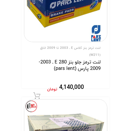
لنت ترمز بنز کلاس E ـ 2003 تا 2009 اتاق
(W211)
لنت ترمز جلو بنز E 280 ـ 2003-
2009 پارس (pars lent)
4,140,000
تومان
افزودن به سبد 