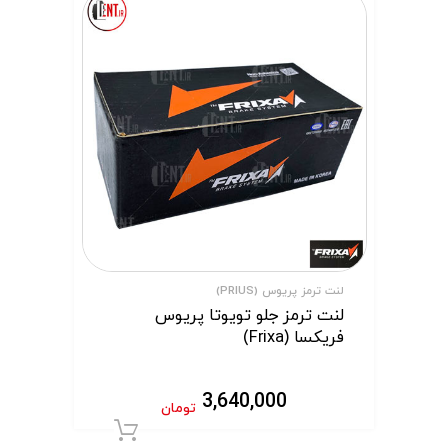
لنت ترمز پریوس (PRIUS)
لنت ترمز جلو تویوتا پریوس
فریکسا (Frixa)
3,640,000
تومان
افزودن به سبد 