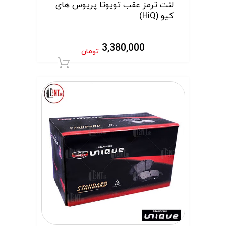
لنت ترمز عقب تویوتا پریوس های
کیو (HiQ)
3,380,000
تومان
افزودن به سبد 