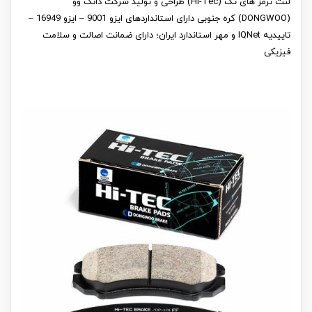
لنت ترمز های تک (Hi-Tec) طراحی و تولید شرکت دانگ وو
(DONGWOO) کره جنوبی دارای استانداردهای ایزو 9001 – ایزو 16949 –
تاییدیه IQNet و مهر استاندارد ایران؛ دارای ضمانت اصالت و سلامت
فیزیکی