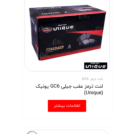
لنت ترمز GC6
لنت ترمز عقب جیلی GC6 یونیک
(Unique)
اطلاعات بیشتر