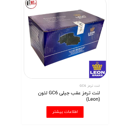
لنت ترمز GC6
لنت ترمز عقب جیلی GC6 لئون
(Leon)
اطلاعات بیشتر