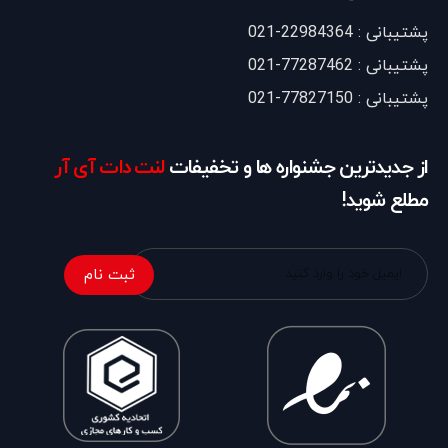
پشتیبانی : 22984364-021
پشتیبانی : 77287462-021
پشتیبانی : 77827150-021
از جدیدترین جشنواره ها و تخفیفات
لنت دات آی آر
مطلع شوید!
ثبت نام