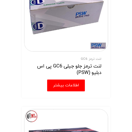
لنت ترمز GC6
لنت ترمز جلو جیلی GC6 پی اس
دبلیو (PSW)
اطلاعات بیشتر