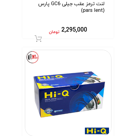
لنت ترمز عقب جیلی GC6 پارس
(pars lent)
2,295,000
تومان
افزودن به سبد 