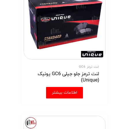
لنت ترمز GC6
لنت ترمز جلو جیلی GC6 یونیک
(Unique)
اطلاعات بیشتر