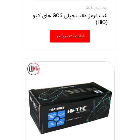
لنت ترمز GC6
لنت ترمز عقب جیلی GC6 های کیو
(HiQ)
اطلاعات بیشتر