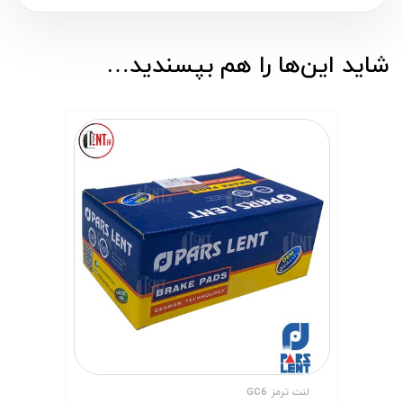
شاید این‌ها را هم بپسندید…
لنت ترمز GC6