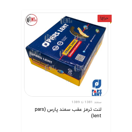
حراج!
سمند 1381 تا 1389
لنت ترمز عقب سمند پارس (pars
lent)