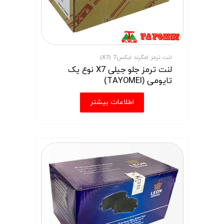
لنت ترمز امگرند ایکس7 (X7)
لنت ترمز جلو جیلی X7 نوع یک
تایومی (TAYOMEI)
اطلاعات بیشتر