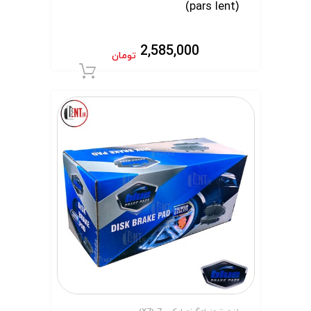
(pars lent)
2,585,000
تومان
افزودن به سبد 