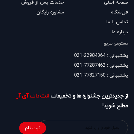
صفحه اصلی
خدمات پس از فروش
فروشگاه
مشاوره رایگان
تماس با ما
درباره ما
دسترسی سریع
پشتیبانی : 22984364-021
پشتیبانی : 77287462-021
پشتیبانی : 77827150-021
از جدیدترین جشنواره ها و تخفیفات
لنت دات آی آر
مطلع شوید!
ثبت نام