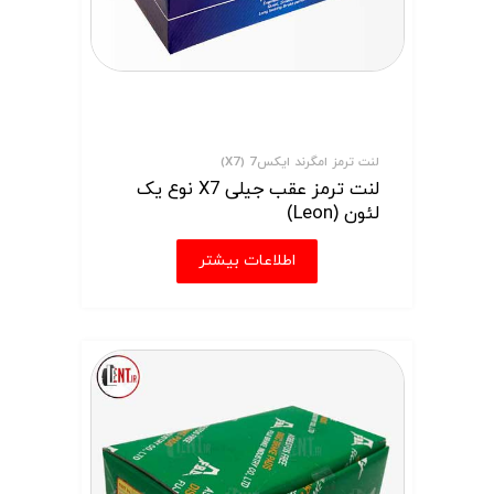
لنت ترمز امگرند ایکس7 (X7)
لنت ترمز عقب جیلی X7 نوع یک
لئون (Leon)
اطلاعات بیشتر