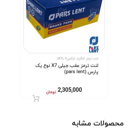
لنت ترمز امگرند ایکس7 (X7)
لنت ترمز عقب جیلی X7 نوع یک
پارس (pars lent)
2,305,000
تومان
افزودن به سبد 
محصولات مشابه