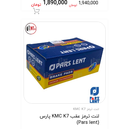
1,890,000
1,940,000
تومان
تومان
افزودن به سبد 
لنت ترمز KMC K7
لنت ترمز عقب KMC K7 پارس
(Pars lent)