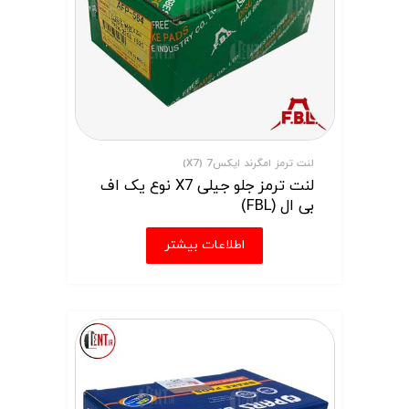
لنت ترمز امگرند ایکس7 (X7)
لنت ترمز جلو جیلی X7 نوع یک اف
بی ال (FBL)
اطلاعات بیشتر