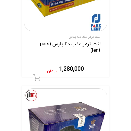
لنت ترمز دنا، دنا پلاس
لنت ترمز عقب دنا پارس (pars
lent)
1,280,000
تومان
افزودن به سبد 