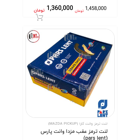
1,360,000
1,458,000
تومان
تومان
افزودن به سبد 
لنت ترمز وانت کارا (MAZDA PICKUP)
لنت ترمز عقب مزدا وانت پارس
(pars lent)