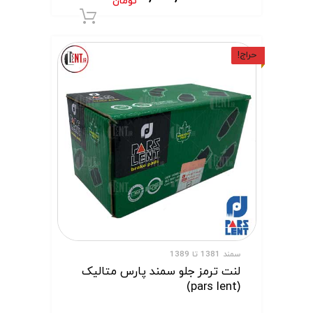
تومان
افزودن به سبد 
حراج!
سمند 1381 تا 1389
لنت ترمز جلو سمند پارس متالیک
(pars lent)