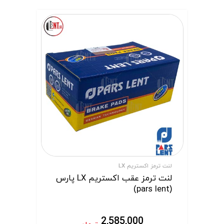
لنت ترمز اکستریم LX
لنت ترمز عقب اکستریم LX پارس
(pars lent)
2,585,000