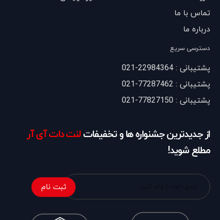
تماس با ما
درباره ما
دسترسی سریع
پشتیبانی : 22984364-021
پشتیبانی : 77287462-021
پشتیبانی : 77827150-021
از جدیدترین جشنواره ها و تخفیفات
لنت دات آی آر
مطلع شوید!
ثبت نام