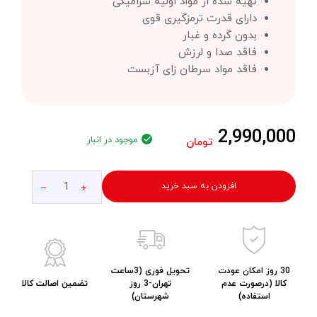
تهیه شده از مواد اولیه سرامیکی
دارای قدرت ترمزگیری قوی
بدون گرده و غبار
فاقد صدا و لرزش
فاقد مواد سرطان زای آزبست
2,990,000
موجود در انبار
تومان
افزودن به سبد خرید
30 روز امکان عودت
تحویل فوری (3ساعت
کالا (درصورت عدم
تهران-3 روز
تضمین اصالت کالا
استفاده)
شهرستان)