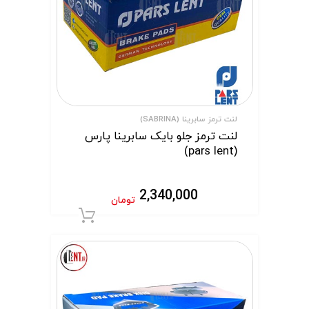
لنت ترمز سابرینا (SABRINA)
لنت ترمز جلو بایک سابرینا پارس
(pars lent)
2,340,000
تومان
افزودن به سبد 