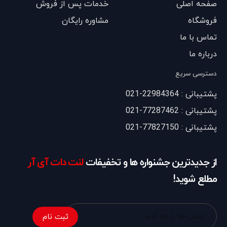
صفحه اصلی
خدمات پس از فروش
فروشگاه
مشاوره رایگان
تماس با ما
درباره ما
دسترسی سریع
پشتیبانی : 22984364-021
پشتیبانی : 77287462-021
پشتیبانی : 77827150-021
از جدیدترین جشنواره ها و تخفیفات
لنت دات آی آر
مطلع شوید!
ثبت نام