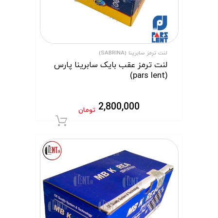
لنت ترمز سابرینا (SABRINA)
لنت ترمز عقب بایک سابرینا پارس
(pars lent)
2,800,000
تومان
افزودن به سبد 