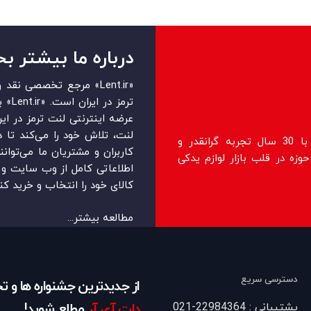
درباره ما بیشتر بخ
«Lent.ir» مرجع تخصصی ن
ترمز 
عرضه اینترنتی لنت ترمز در ایرا
لنت، تلاش خود را می‌‏‏کند تا 
فروشگاه lent.ir اولین فروشگاه رسمی با 30 سال تجربه گرانقدر و
کاربران و مشتریان ما می‏‏‌توان
زه در قلب بازار لوازم یدکی
اطلاعاتی کامل از وب سایت و ر
کالای خود را انتخاب و خرید کنن
مطالعه بیشتر...
دسترسی سریع
از جدیدترین جشنواره ها و 
پشتیبانی : 22984364-021
دات آی آر
مطلع شوید!