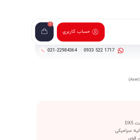
0
حساب کاربری
021-22984364
1717 522 0933
DX5
لیه سرامیکی
ی قوی