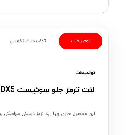
توضیحات
توضیحات تکمیلی
توضیحات
لنت ترمز جلو سوئیست DX5 ایسر (Aser)
این محصول حاوی چهار پد ترمز دیسکی سرامیکی بر