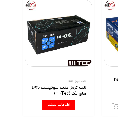
لنت ترمز جلو سوئیست DX5 ،
لنت ترمز DX5
لنت ترمز عقب سوئیست DX5
های تک (Hi-Tec)
اطلاعات بیشتر
افزودن به سبد خرید