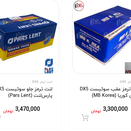
 DX5
لنت ترمز DX5
لنت ترمز عقب سوئیست DX5
ریا (MB Korea)
پارس‌لنت (Pars Lent)
3,470,000
3,300,000
تومان
تومان
افزودن به سبد خرید
ید