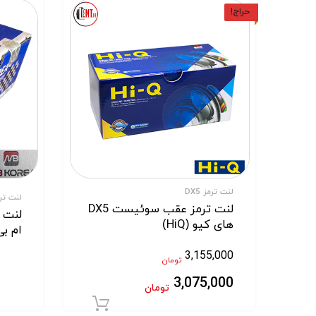
حراج!
لنت ترمز DX5
لنت ترمز
لنت ترمز عقب سوئیست DX5
های کیو (HiQ)
ام بی کو
3,155,000
تومان
3,075,000
تومان
افزودن به سبد خر