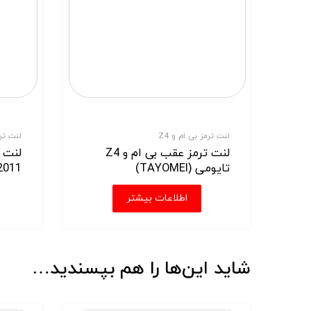
لنت ترمز بی ام و Z4
لنت ترمز النترا
لنت ترمز عقب بی ام و Z4
لنت ت
تایومی (TAYOMEI)
2011-2015 فریکسا (ixa-A1
اطلاعات بیشتر
شاید این‌ها را هم بپسندید…