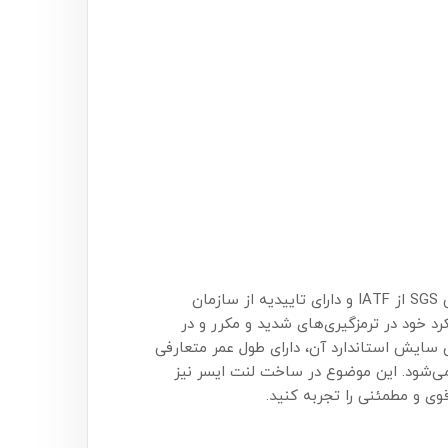
لنت ترمز ایسر Aser یکی از انواع لنت ترمز سرامیکی ساخت چین است. این لنت سرامیکی دارای استاندارد E11 اروپا، گواهی SGS از IATF و دارای تاییدیه از سازمان
د خود در ترمزگیری‌های شدید و مکرر و در
ن سایش استاندارد آن، دارای طول عمر متعارفی
می‌شود. این موضوع در ساخت لنت ایسر نیز
قوی و مطمئنی را تجربه کنید.