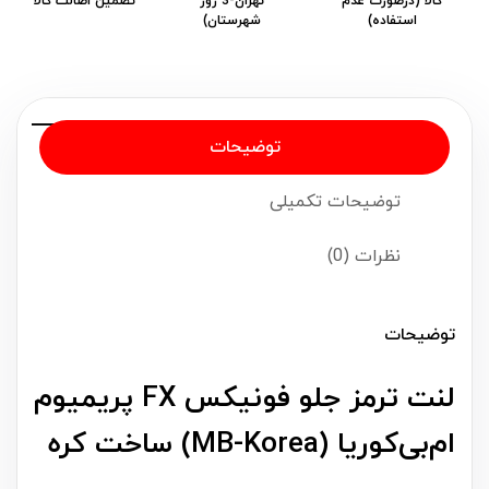
کالا (درصورت عدم
تهران-3 روز
تضمین اصالت کالا
استفاده)
شهرستان)
توضیحات
توضیحات تکمیلی
نظرات (0)
توضیحات
لنت ترمز جلو فونیکس FX پریمیوم
ام‌بی‌کوریا (MB-Korea) ساخت کره