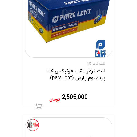
لنت ترمز FX
لنت ترمز عقب فونیکس FX
پریمیوم پارس (pars lent)
2,505,000
تومان
افزودن به سبد 