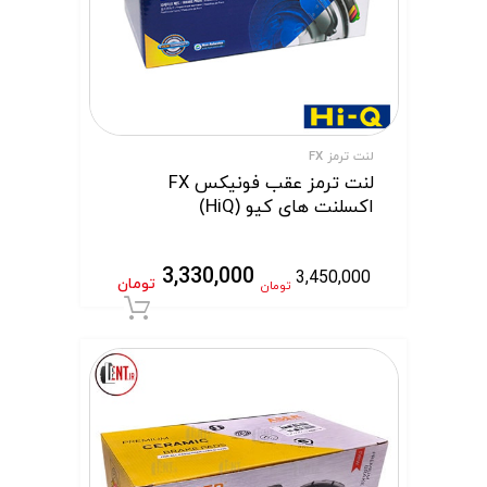
لنت ترمز FX
لنت ترمز عقب فونیکس FX
اکسلنت های کیو (HiQ)
3,330,000
3,450,000
تومان
تومان
افزودن به سبد 