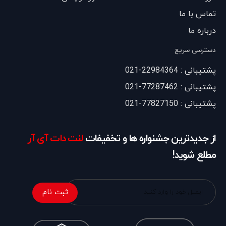
تماس با ما
درباره ما
دسترسی سریع
پشتیبانی : 22984364-021
پشتیبانی : 77287462-021
پشتیبانی : 77827150-021
از جدیدترین جشنواره ها و تخفیفات
لنت دات آی آر
مطلع شوید!
ثبت نام