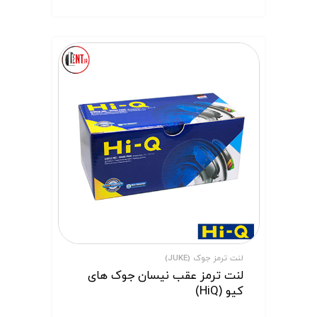
لنت ترمز جوک (JUKE)
لنت ترمز عقب نیسان جوک های
کیو (HiQ)