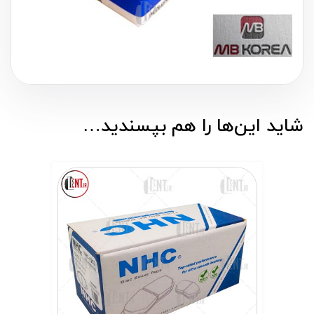
شاید این‌ها را هم بپسندید…