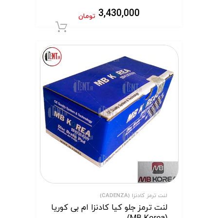
3,430,000
تومان
افزودن به سبد 
لنت ترمز کادنزا (CADENZA)
لنت ترمز جلو کیا کادنزا ام بی کوریا