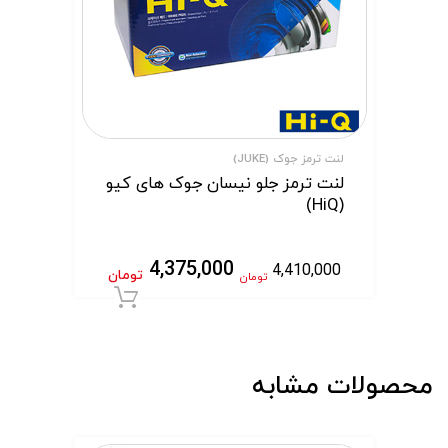
لنت ترمز جوک (JUKE)
لنت ترمز جلو نیسان جوک های کیو
(HiQ)
4,375,000
4,410,000
تومان
تومان
افزودن به سبد 
محصولات مشابه