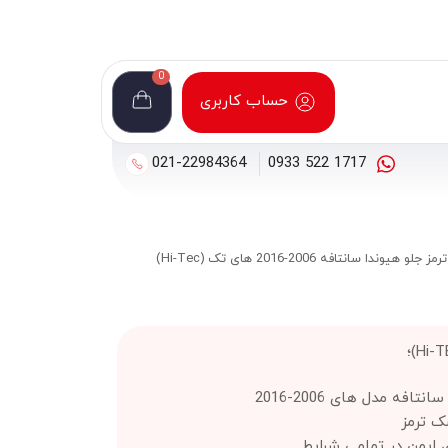
0
حساب کاربری
021-22984364
1717 522 0933
جلو هیوندا سانتافه 2006-2016 های تک (Hi-Tec)
افه مدل های 2006-2016
ک ترمز
ی ایمن در تمامی شرایط