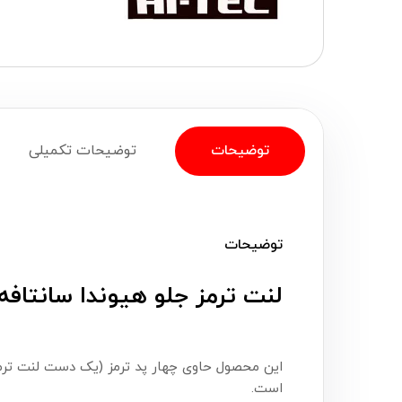
توضیحات
توضیحات تکمیلی
توضیحات
لنت ترمز جلو هیوندا سانتافه 2006-2016 های تک (Hi-Tec
این محصول حاوی چهار پد ترمز (یک دست لنت ترمز
است.