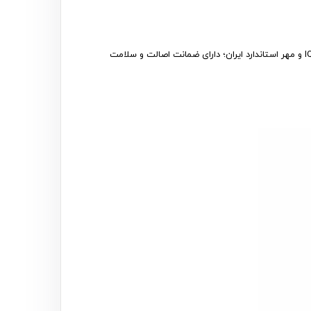
لنت ترمز های تک (Hi-Tec) طراحی و تولید شرکت دانگ وو (DONGWOO) کره جنوبی دارای استانداردهای ایزو 9001 – ایزو 16949 – تاییدیه IQNet و مهر استاندارد ایران؛ دارای ضمانت اصالت و سلامت