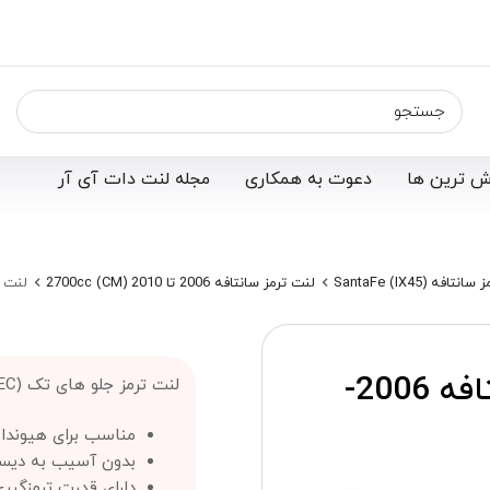
ش ترین ها
دعوت به همکاری
مجله لنت دات آی آر
افه SantaFe (IX45)
لنت ترمز سانتافه 2006 تا 2010 (CM) 2700cc
لنت ترمز 
لنت ترمز جلو هیوندا سانتافه 2006-
لنت ترمز جلو های تک (Hi-TEC)؛
مناسب برای هیوندا سانت
بدون آسیب به دیس
دارای قدرت ترمزگیر