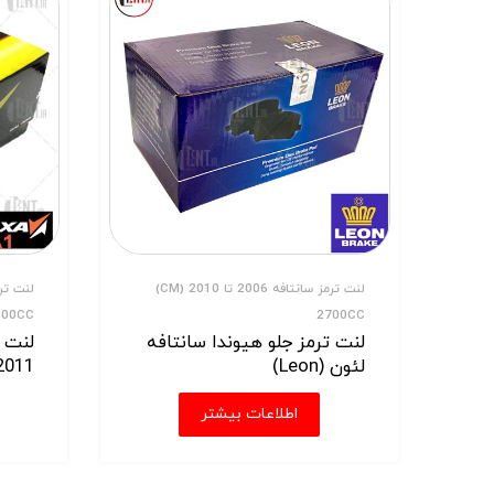
لنت ترمز سانتافه 2006 تا 2010 (CM)
500CC
2700CC
لنت ترمز جلو هیوندا سانتافه
لنت 
لئون (Leon)
2011-2016 فریکسا (ixa-A1
اطلاعات بیشتر