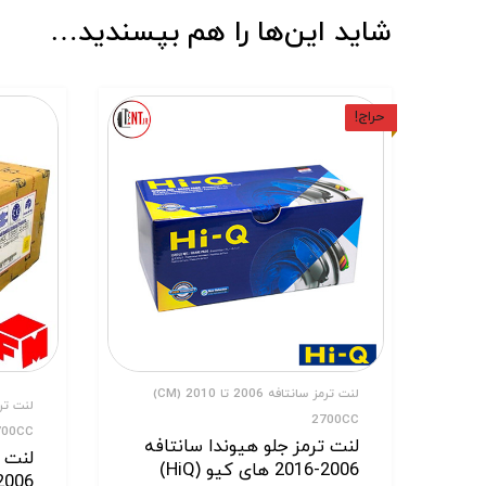
شاید این‌ها را هم بپسندید…
حراج!
لنت ترمز سانتافه 2006 تا 2010 (CM)
2700CC
700CC
لنت ترمز جلو هیوندا سانتافه
لنت ت
2006-2016 های کیو (HiQ)
2006-2016 فدرال (deral