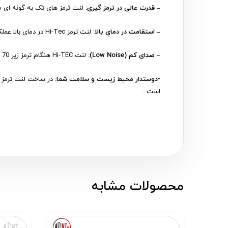
– قدرت عالی در ترمز گیری:
لنت ترمز های تک به گونه ای طر
– استقامت در دمای بالا:
لنت ترمز Hi-Tec در دمای بالا عملکرد پایداری دارد حتی هنگام ترمزگیری مکرر نیز می توانید رانندگی ایمنی را تجربه کنید.
– صدای کم (Low Noise):
لنت Hi-TEC هنگام ترمز زیر 70 دسیبل صدا تولید می کند؛ این امر نشانه این است که خبری از سر و صدای آزاردهنده هنگام ترمز نیست!
-دوستدار محیط زیست و سلامت شما:
است .
محصولات مشابه