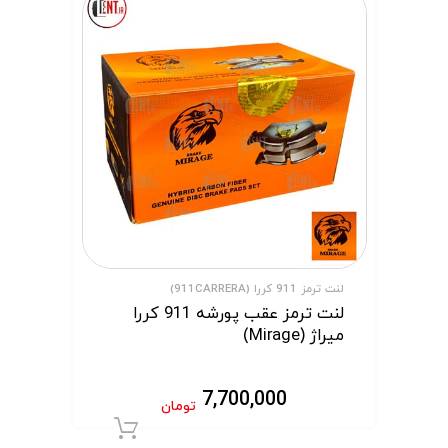
لنت ترمز 911 کررا (911CARRERA)
لنت ترمز عقب پورشه 911 کررا
میراژ (Mirage)
7,700,000
تومان
افزودن به سبد 