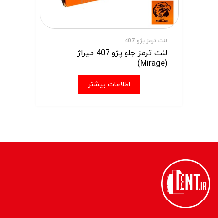
لنت ترمز پژو 407
لنت ترمز جلو پژو 407 میراژ
(Mirage)
اطلاعات بیشتر