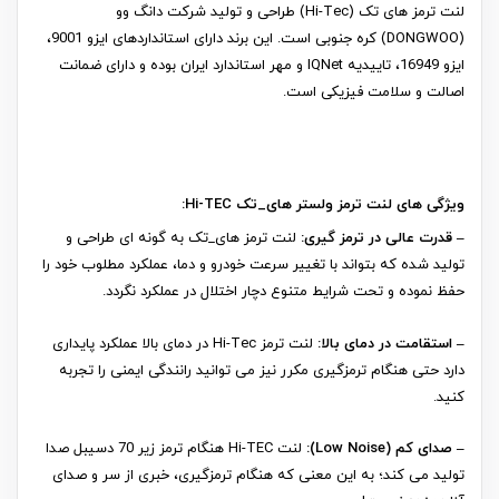
لنت ترمز های تک (Hi-Tec) طراحی و تولید شرکت دانگ وو
(DONGWOO) کره جنوبی است. این برند دارای استانداردهای ایزو 9001،
ایزو 16949، تاییدیه IQNet و مهر استاندارد ایران بوده و دارای ضمانت
اصالت و سلامت فیزیکی است.
ویژگی های لنت ترمز ولستر های_تک Hi-TEC:
– قدرت عالی در ترمز گیری:
لنت ترمز های_تک به گونه ای طراحی و
تولید شده که بتواند با تغییر سرعت خودرو و دما، عملکرد مطلوب خود را
حفظ نموده و تحت شرایط متنوع دچار اختلال در عملکرد نگردد.
– استقامت در دمای بالا:
لنت ترمز Hi-Tec در دمای بالا عملکرد پایداری
دارد حتی هنگام ترمزگیری مکرر نیز می توانید رانندگی ایمنی را تجربه
کنید.
– صدای کم (Low Noise):
لنت Hi-TEC هنگام ترمز زیر 70 دسیبل صدا
تولید می کند؛ به این معنی که هنگام ترمزگیری، خبری از سر و صدای