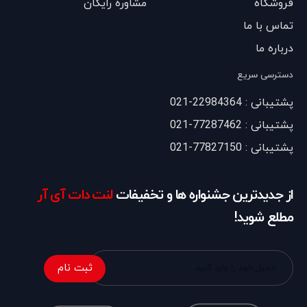
فروشگاه
مشاوره رایگان
تماس با ما
درباره ما
دسترسی سریع
پشتیبانی : 22984364-021
پشتیبانی : 77287462-021
پشتیبانی : 77827150-021
از جدیدترین جشنواره ها و تخفیفات
لنت دات آی آر
مطلع شوید!
ثبت نام