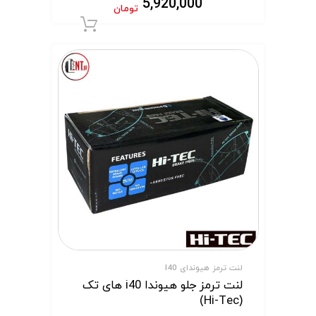
5,920,000
تومان
افزودن به سبد 
لنت ترمز هیوندای I40
لنت ترمز جلو هیوندا i40 های تک
(Hi-Tec)