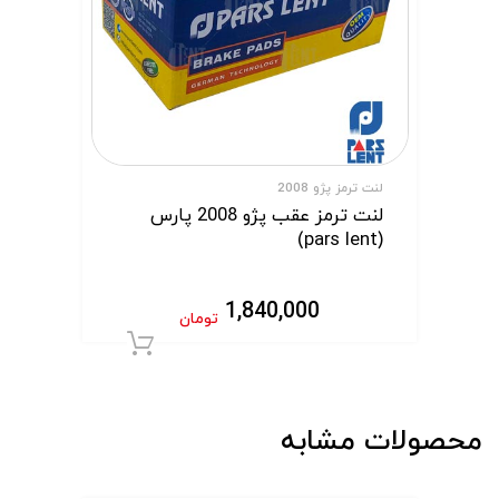
لنت ترمز پژو 2008
لنت ترمز عقب پژو 2008 پارس
(pars lent)
1,840,000
تومان
افزودن به سبد 
محصولات مشابه