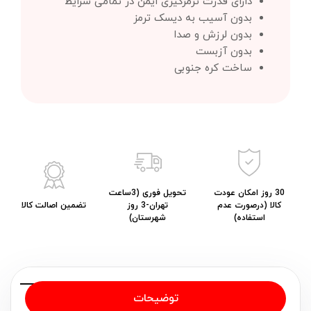
دارای قدرت ترمزگیری ایمن در تمامی شرایط
بدون آسیب به دیسک ترمز
بدون لرزش و صدا
بدون آزبست
ساخت کره جنوبی
30 روز امکان عودت
تحویل فوری (3ساعت
کالا (درصورت عدم
تهران-3 روز
تضمین اصالت کالا
استفاده)
شهرستان)
توضیحات