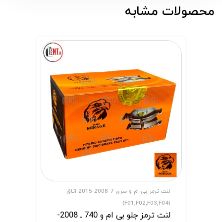
محصولات مشابه
لنت ترمز بی ام و سری 7 2008-2015 اتاق
(F01,F02,F03,F04)
لنت ترمز جلو بی ام و 740 ـ 2008-