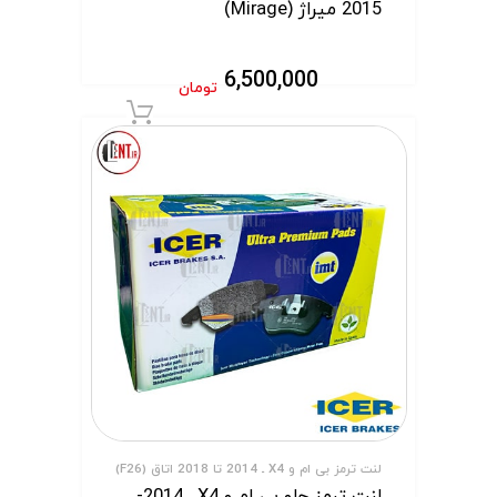
2015 میراژ (Mirage)
6,500,000
تومان
افزودن به سبد 
لنت ترمز بی ام و X4 ـ 2014 تا 2018 اتاق (F26)