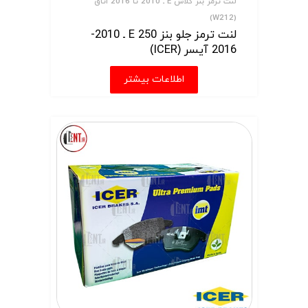
لنت ترمز بنز کلاس E ـ 2010 تا 2016 اتاق
(W212)
لنت ترمز جلو بنز E 250 ـ 2010-
2016 آیسر (ICER)
اطلاعات بیشتر