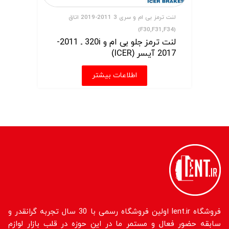
لنت ترمز بی ام و سری 3 2011-2019 اتاق
(F30,F31,F34)
لنت ترمز جلو بی ام و 320i ـ 2011-
2017 آیسر (ICER)
اطلاعات بیشتر
فروشگاه lent.ir اولین فروشگاه رسمی با 30 سال تجربه گرانقدر و
سابقه حضور فعال و مستمر ما در این حوزه در قلب بازار لوازم