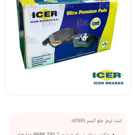
لنت ترمز جلو آیسر (ICER)؛
مناسب برای بی ام و سری 7 (BMW 750) مدل‌های