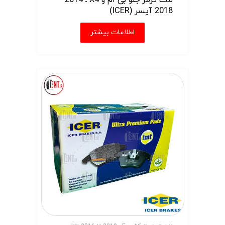
لنت ترمز جلو بی ام و X4 ـ 2014-
2018 آیسر (ICER)
اطلاعات بیشتر