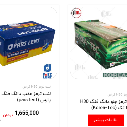
لنت ترمز H30 کراس
 کراس
پارس (pars lent)
لنت ترمز جلو دانگ فنگ H30
(Korea-Tec)
1,655,000
تومان
اطلاعات بیشتر
ید