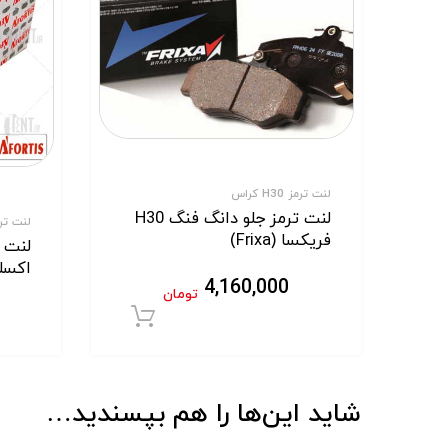
لنت ترمز H30 کراس
لنت ترمز جلو دانگ فنگ H30
لنت ترمز
فریکسا (Frixa)
اکسلنت
4,160,000
تومان
افزودن به سبد خر
شاید این‌ها را هم بپسندید…