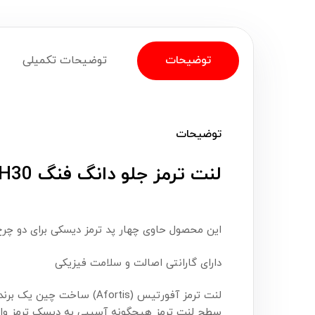
توضیحات
توضیحات تکمیلی
توضیحات
لنت ترمز جلو
دانگ فنگ H30 کراس آفورتیس (Afortis)
این محصول حاوی چهار پد ترمز دیسکی برای دو چرخ
دارای گارانتی اصالت و سلامت فیزیکی
لنت ترمز آفورتیس (fortis
سطح لنت ترمز هیچگونه آسیبی به دیسک ترمز وار