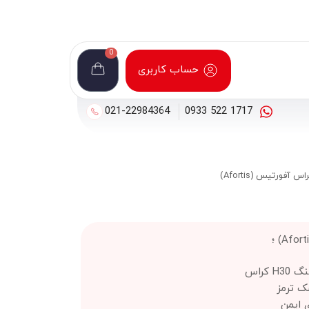
0
حساب کاربری
021-22984364
1717 522 0933
 کراس
ک ترمز
 ایمن