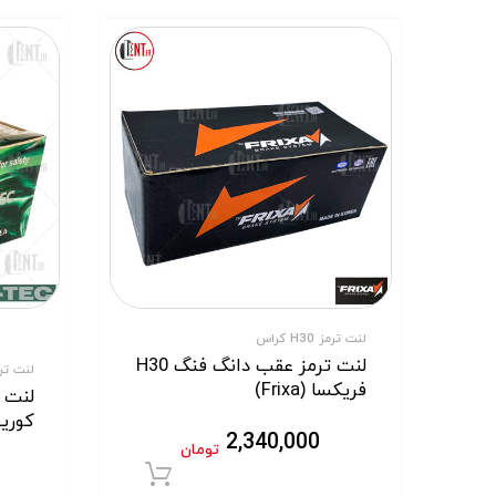
لنت ترمز H30 کراس
لنت ترمز عقب دانگ فنگ H30
لنت ترمز H30
فریکسا (Frixa)
کوریا تک 
2,340,000
تومان
افزودن به سبد خر