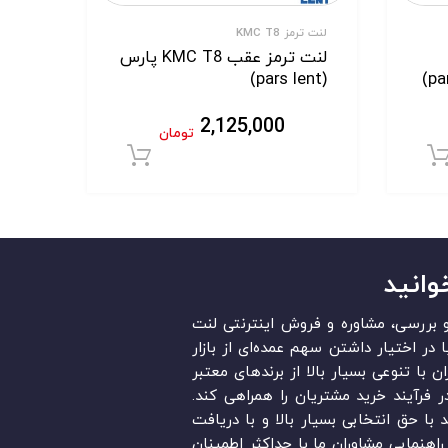
لنت ترمز KMC T8
لنت ترمز عقب KMC T8 پارس
(pars lent)
2,125,000
تومان
افزودن به سبد خرید
افزودن به سبد خر
وانید
قد و بررسی، مشاوره و فروش اینترنتی لنت
در ایران است. «Lent.ir» با در اختیار داشتن سهم عمده‏‌ای از بازار
ن با تنوعی بسیار بالا از برندهای معتبر
در فرآیند خرید مشتریان را همراهی کند.
ند با حق انتخابی بسیار بالا و با دریافت
اهنمایی مشاوران ما با حداکثر اطمینان