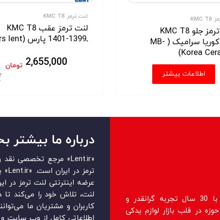
لنت ترمز KMC T8
KMC T
لنت ترمز عقب KMC T8
لنت ترمز جلو KMC T8
ـ1399-1401 پارس (pars lent)
ام‌بی‌کوریا سرامیک ( MB-
Korea Cera
2,655,000
تومان
اطلاعات بیشتر
درباره ما بیشتر بخ
«Lent.ir» مرجع تخصصی ن
ترمز 
عرضه اینترنتی لنت ترمز در ایرا
لنت، تلاش خود را می‌‏‏کند تا 
فروشگاه lent.ir اولین فروشگاه رسمی با 30 سال تجربه گرانقدر و
کاربران و مشتریان ما می‏‏‌توان
زه در قلب بازار لوازم یدکی
اطلاعاتی کامل از وب سایت و ر