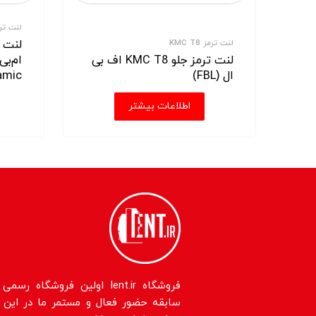
لنت ترمز 8
لنت ترمز KMC T8
لنت ترمز جلو KMC T8 اف بی
ال (FBL)
mic)
اطلاعات بیشتر
سابقه حضور فعال و مستمر ما در این حو