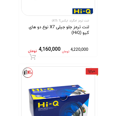
لنت ترمز امگرند ایکس7 (X7)
لنت ترمز جلو جیلی X7 نوع دو های
کیو (HiQ)
4,160,000
4,220,000
تومان
تومان
افزودن به سبد 
حراج!