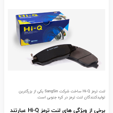
لنت ترمز Hi-Q ساخت شرکت SangSin یکی از بزرگترین
تولیدکنندگان لنت ترمز در کره جنوبی است.
برخی از ویژگی های لنت ترمز Hi-Q عبارتند