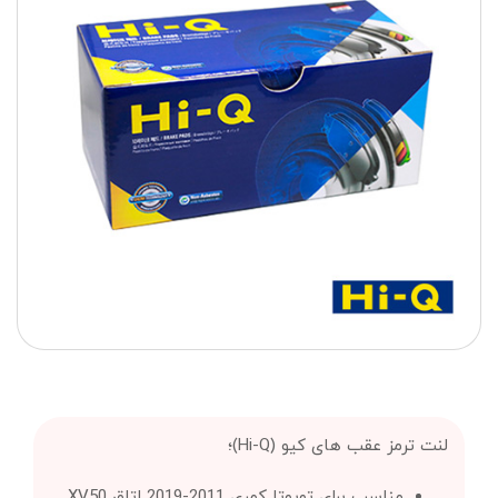
لنت ترمز عقب های کیو (Hi-Q)؛
مناسب برای تویوتا کمری 2011-2019 اتاق XV50