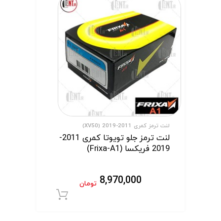
لنت ترمز کمری 2011-2019 (XV50)
لنت ترمز جلو تویوتا کمری 2011-
2019 فریکسا (Frixa-A1)
8,970,000
تومان
افزودن به سبد 