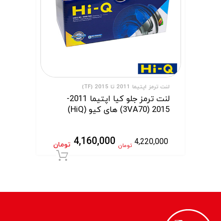
لنت ترمز اپتیما 2011 تا 2015 (TF)
لنت ترمز جلو کیا اپتیما 2011-
2015 (3VA70) های کیو (HiQ)
4,160,000
4,220,000
تومان
تومان
افزودن به سبد 