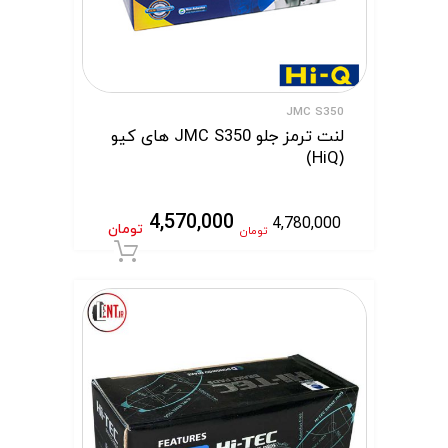
JMC S350
لنت ترمز جلو JMC S350 های کیو
(HiQ)
4,570,000
4,780,000
تومان
تومان
افزودن به سبد 