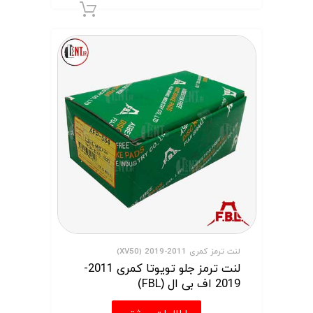
افزودن به سبد 
لنت ترمز کمری 2011-2019 (XV50)
لنت ترمز جلو تویوتا کمری 2011-
2019 اف بی ال (FBL)