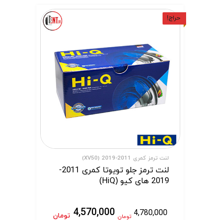
حراج!
لنت ترمز کمری 2011-2019 (XV50)
لنت ترمز جلو تویوتا کمری 2011-
2019 های کیو (HiQ)
4,570,000
4,780,000
تومان
تومان