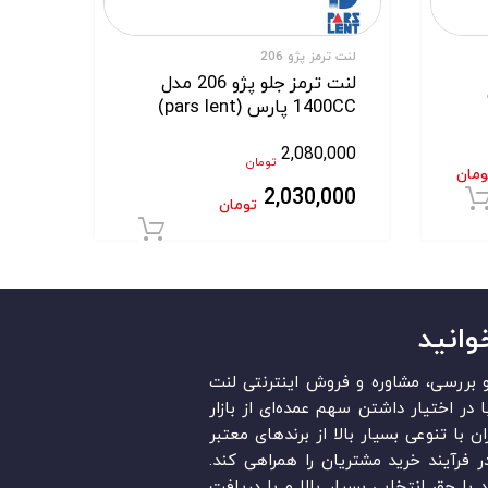
لنت ترمز پژو 206
لنت ترمز جلو پژو 206 مدل
1400CC پارس (pars lent)
2,080,000
تومان
ومان
2,030,000
افزودن به سبد خرید
تومان
افزودن به سبد خر
وانید
قد و بررسی، مشاوره و فروش اینترنتی لنت
در ایران است. «Lent.ir» با در اختیار داشتن سهم عمده‏‌ای از بازار
ن با تنوعی بسیار بالا از برندهای معتبر
در فرآیند خرید مشتریان را همراهی کند.
ند با حق انتخابی بسیار بالا و با دریافت