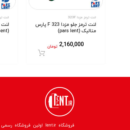
لنت ترمز مزدا 323F
لنت ترمز
لنت ترمز جلو مزدا 323 F پارس
لنت ت
متالیک (pars lent)
(pars lent)
2,160,000
تومان
افزودن به سبد خر