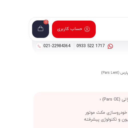
0
حساب کاربری
021-22984364
1717 522 0933
Pars L)
Par) ؛
ز خودروسازی مکث موتور
یون و تکنولوژی پیشرفته