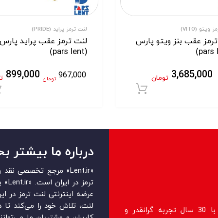
 ویتو (VITO)
لنت ترمز پراید (PRIDE)
رمز عقب بنز ویتو پارس
لنت ترمز عقب پراید پارس
(pars lent)
899,000
3,685,000
967,000
تومان
ت
تومان
ید
افزودن به سبد خرید
درباره ما بیشتر بخ
«Lent.ir» مرجع تخصصی ن
ترمز 
عرضه اینترنتی لنت ترمز در ایرا
لنت، تلاش خود را می‌‏‏کند تا 
فروشگاه lent.ir اولین فروشگاه رسمی با 30 سال تجربه گرانقدر و
کاربران و مشتریان ما می‏‏‌توان