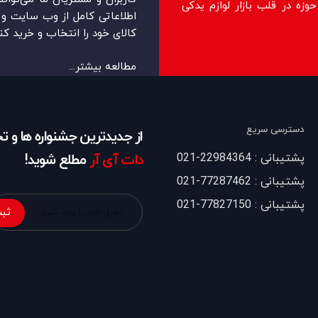
زه در قلب بازار لوازم یدکی
اطلاعاتی کامل از وب سایت و ر
کالای خود را انتخاب و خرید کنن
مطالعه بیشتر...
دسترسی سریع
از جدیدترین جشنواره ها و 
پشتیبانی : 22984364-021
دات آی آر
مطلع شوید!
پشتیبانی : 77287462-021
پشتیبانی : 77827150-021
ثبت