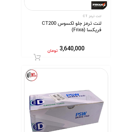
لنت ترمز CT
لنت ترمز جلو لکسوس CT200
فریکسا (Frixa)
3,640,000
تومان
افزودن به سبد 