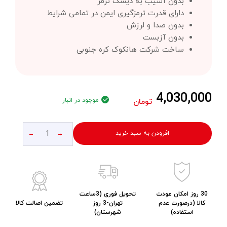
بدون آسیب به دیسک ترمز
دارای قدرت ترمزگیری ایمن در تمامی شرایط
بدون صدا و لرزش
بدون آزبست
ساخت شرکت هانکوک کره جنوبی
4,030,000
موجود در انبار
تومان
افزودن به سبد خرید
30 روز امکان عودت
تحویل فوری (3ساعت
کالا (درصورت عدم
تهران-3 روز
تضمین اصالت کالا
استفاده)
شهرستان)