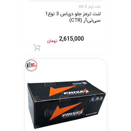
لنت ترمز DS 3
لنت ترمز جلو دی‌اس 3 نوع1
سی‌تی‌آر (CTR)
2,615,000
تومان
افزودن به سبد 