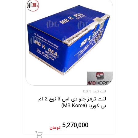
لنت ترمز DS 3
لنت ترمز جلو دی اس 3 نوع 2 ام
بی کوریا (MB Korea)
5,270,000
تومان
افزودن به سبد 