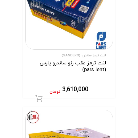
لنت ترمز ساندرو (SANDERO)
لنت ترمز عقب رنو ساندرو پارس
(pars lent)
3,610,000
تومان
افزودن به سبد 