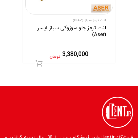
لنت ترمز سیاز (CIAZ)
لنت ترمز جلو سوزوکی سیاز ایسر
(Aser)
3,380,000
تومان
افزودن به سبد 
فروشگاه lent.ir اولین فروشگاه رسمی با 30 سال تجربه گرانقدر و