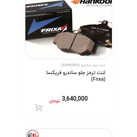
لنت ترمز ساندرو (SANDERO)
لنت ترمز جلو ساندرو فریکسا
(Frixa)
3,640,000
تومان
افزودن به سبد 