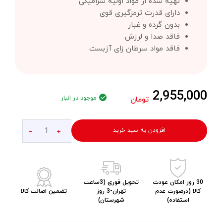
تهیه شده از مواد اولیه سرامیکی
دارای قدرت ترمزگیری قوی
بدون گرده و غبار
فاقد صدا و لرزش
فاقد مواد سرطان زای آزبست
2,955,000
موجود در انبار
تومان
افزودن به سبد خرید
30 روز امکان عودت
تحویل فوری (3ساعت
کالا (درصورت عدم
تهران-3 روز
تضمین اصالت کالا
استفاده)
شهرستان)