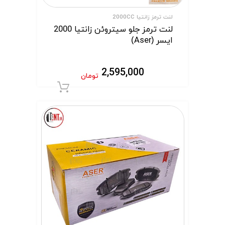
لنت ترمز زانتیا 2000CC
لنت ترمز جلو سیتروئن زانتیا 2000
ایسر (Aser)
2,595,000
تومان
افزودن به سبد 