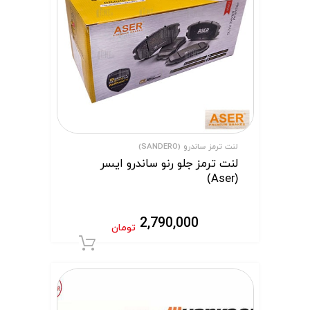
لنت ترمز ساندرو (SANDERO)
لنت ترمز جلو رنو ساندرو ایسر
(Aser)
2,790,000
تومان
افزودن به سبد 