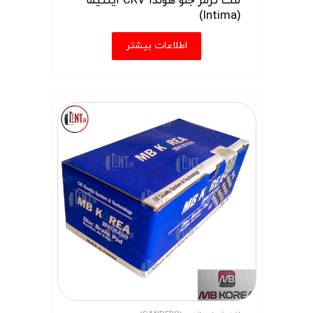
لنت ترمز جلو هوندا CRV اینتیما
(Intima)
اطلاعات بیشتر