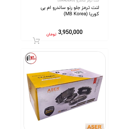
لنت ترمز ساندرو (SANDERO)
لنت ترمز جلو رنو ساندرو ام بی
کوریا (MB Korea)
3,950,000
تومان
افزودن به سبد 