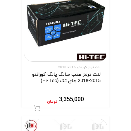
لنت ترمز کوراندو 2015-2018
لنت ترمز عقب سانگ یانگ کوراندو
2015-2018 های تک (Hi-Tec)
3,355,000
تومان
افزودن به سبد 