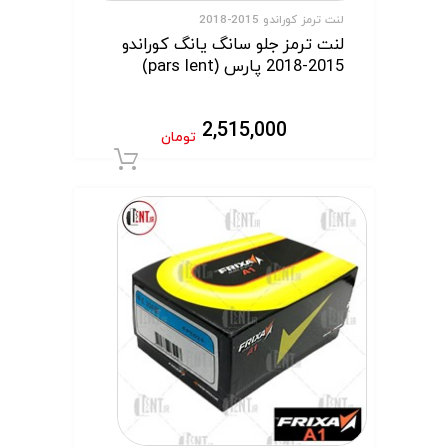
لنت ترمز کوراندو 2015-2018
لنت ترمز جلو سانگ یانگ کوراندو
2015-2018 پارس (pars lent)
2,515,000
تومان
افزودن به سبد 