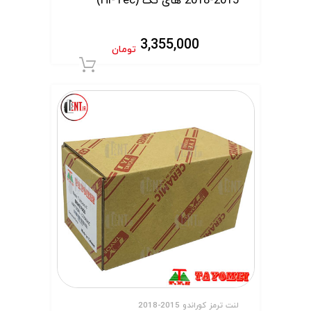
2015-2018 های تک (Hi-Tec)
3,355,000
تومان
افزودن به سبد 
لنت ترمز کوراندو 2015-2018