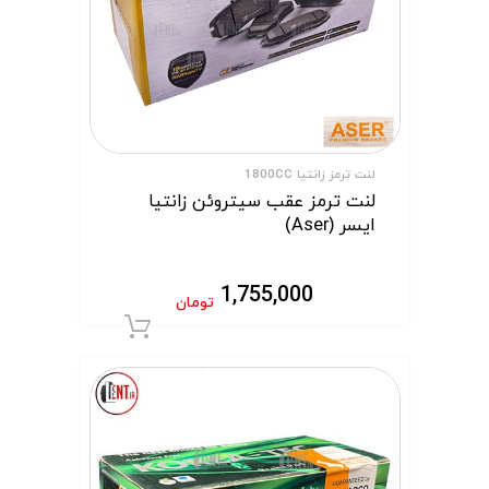
لنت ترمز زانتیا 1800CC
لنت ترمز عقب سیتروئن زانتیا
ایسر (Aser)
1,755,000
تومان
افزودن به سبد 