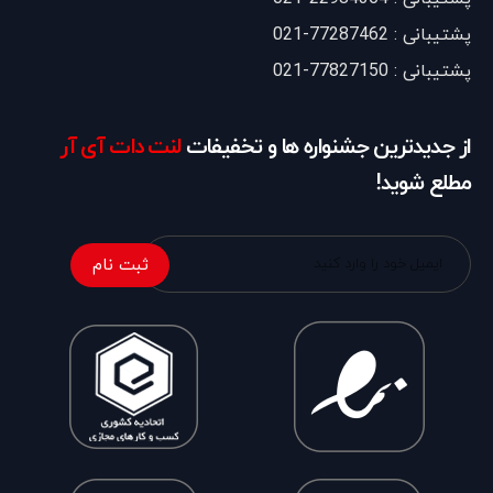
پشتیبانی : 77287462-021
پشتیبانی : 77827150-021
از جدیدترین جشنواره ها و تخفیفات
لنت دات آی آر
مطلع شوید!
ثبت نام