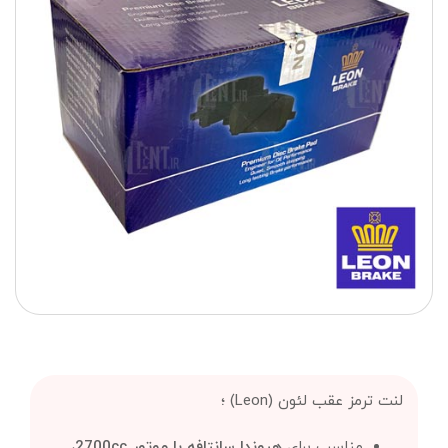
لنت ترمز عقب لئون (Leon) ؛
مناسب برای
هیوندا سانتافه با موتور 2700cc،