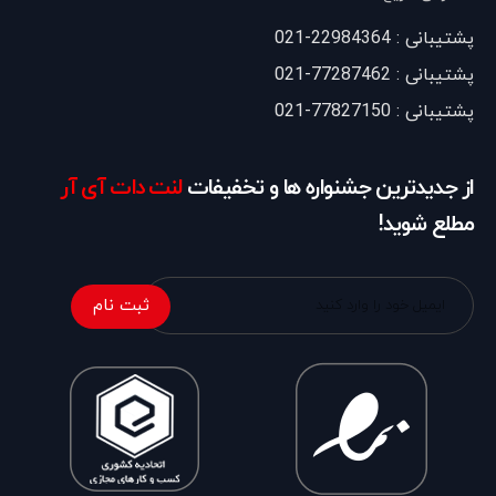
پشتیبانی : 22984364-021
پشتیبانی : 77287462-021
پشتیبانی : 77827150-021
از جدیدترین جشنواره ها و تخفیفات
لنت دات آی آر
مطلع شوید!
ثبت نام