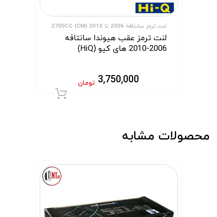
لنت ترمز سانتافه 2006 تا 2010 (CM) 2700CC
لنت ترمز عقب هیوندا سانتافه
2006-2010 های کیو (HiQ)
3,750,000
تومان
افزودن به سبد 
محصولات مشابه