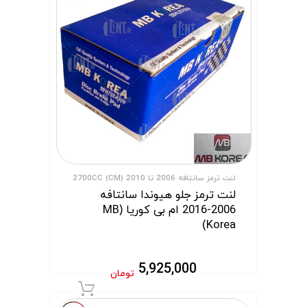
لنت ترمز سانتافه 2006 تا 2010 (CM) 2700CC
لنت ترمز جلو هیوندا سانتافه
2006-2016 ام بی کوریا (MB
Korea)
5,925,000
تومان
افزودن به سبد 