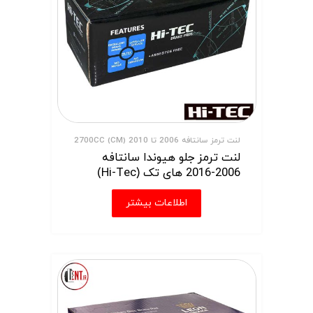
لنت ترمز سانتافه 2006 تا 2010 (CM) 2700CC
لنت ترمز جلو هیوندا سانتافه
2006-2016 های تک (Hi-Tec)
اطلاعات بیشتر