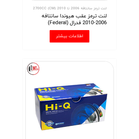
لنت ترمز سانتافه 2006 تا 2010 (CM) 2700CC
لنت ترمز عقب هیوندا سانتافه
2006-2010 فدرال (Federal)
اطلاعات بیشتر