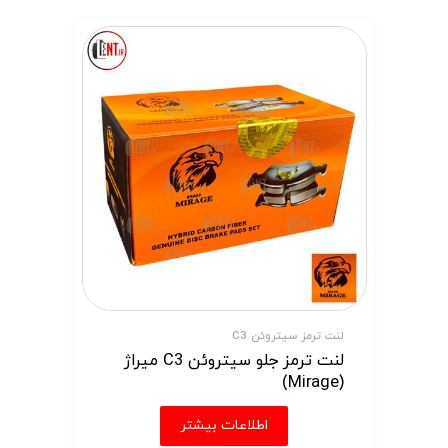
لنت ترمز سیتروئن C3
لنت ترمز جلو سیتروئن C3 میراژ
(Mirage)
اطلاعات بیشتر