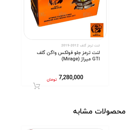
لنت ترمز گلف 2012-2019
لنت ترمز جلو فولکس واگن گلف
GTI میراژ (Mirage)
7,280,000
تومان
افزودن به سبد 
محصولات مشابه