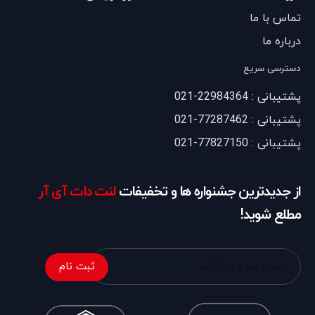
تماس با ما
درباره ما
دسترسی سریع
پشتیبانی : 22984364-021
پشتیبانی : 77287462-021
پشتیبانی : 77827150-021
از جدیدترین جشنواره ها و تخفیفات
لنت دات آی آر
مطلع شوید!
ثبت نام