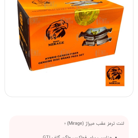
لنت ترمز عقب میراژ (Mirage) ؛
مناسب برای فولکس واگن گلف GTI