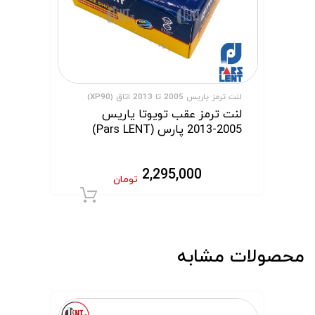
لنت ترمز یاریس 2005 تا 2013 اتاق (XP90)
لنت ترمز عقب تویوتا یاریس
2005-2013 پارس (Pars LENT)
2,295,000
تومان
افزودن به سبد 
محصولات مشابه