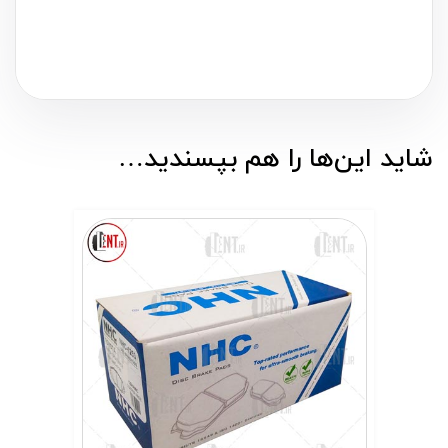
شاید این‌ها را هم بپسندید…