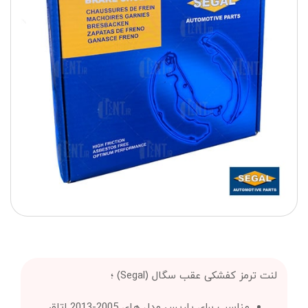
لنت ترمز کفشکی عقب سگال (Segal) ؛
مناسب برای یاریس مدل های 2005-2013 اتاق