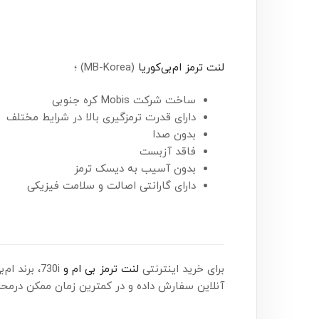
لنت ترمز ام‌بی‌کوریا
(MB-Korea) ؛
ساخت شرکت Mobis کره جنوبی
دارای قدرت ترمزگیری بالا در شرایط مختلف
بدون صدا
فاقد آزبست
بدون آسیب به دیسک ترمز
دارای گارانتی اصالت و سلامت فیزیکی
برای خرید اینترنتی
لنت ترمز بی ام و
730i، برند ام‌بی‌کوریا (MB-Korea)؛ همین حالا اقدام کنید. شما می‌توانید این محصول را هم‌اکنون از
آنلاین سفارش داده و در کمترین زمان ممکن درمحل