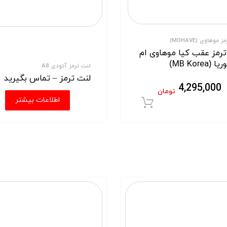
 موهاوی (MOHAVE)
ترمز عقب کیا موهاوی ام
(MB Korea)
لنت ترمز آئودی A8
لنت ترمز – تماس بگیرید
4,295,000
تومان
اطلاعات بیشتر
افزودن به سبد خرید
ید