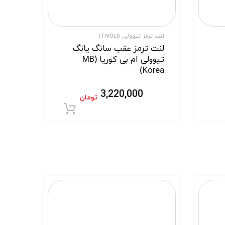
لنت ترمز تیوولی (TIVOLI)
لنت ترمز عقب سانگ یانگ
تیوولی ام بی کوریا (MB
Korea)
3,220,000
تومان
افزودن به سبد خر