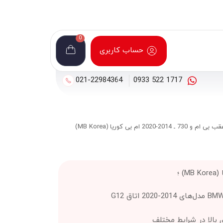
0
حساب کاربری
021-22984364
1717 522 0933
 2014-2020 ام بی کوریا (MB Korea)
 ؛
 بالا در شرایط مختلف