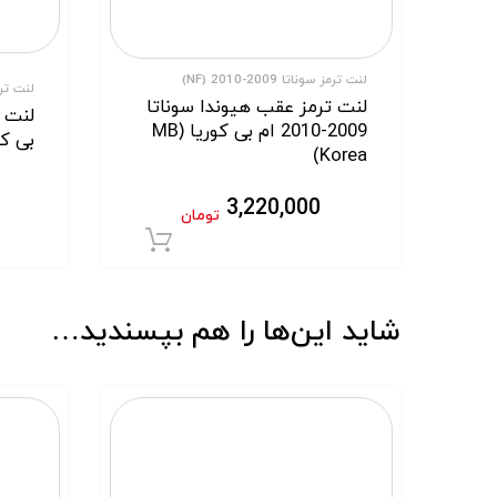
لنت ترمز سوناتا 2009-2010 (NF)
لنت ترمز
لنت ترمز عقب هیوندا سوناتا
لنت 
2009-2010 ام بی کوریا (MB
بی کوریا 
Korea)
3,220,000
تومان
افزودن به سبد خر
شاید این‌ها را هم بپسندید…