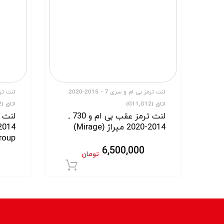
لنت ترمز بی ام و سری 7 - 2015-2020
اتاق (G11,G12)
اتاق (G11,G12)
لنت ترمز عقب بی ام و 730 ـ
2014-2020 میراژ (Mirage)
roup)
6,500,000
تومان
افزودن به سبد خر