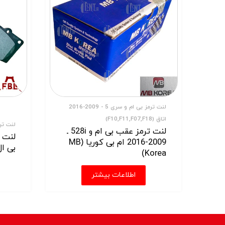
لنت ترمز بی ام و سری 5 - 2009-2016
اتاق (F10,F11,F07,F18)
لنت ترمز 
لنت ترمز عقب بی ام و 528i ـ
لنت ت
2009-2016 ام بی کوریا (MB
بی ال (L
Korea)
اطلاعات بیشتر