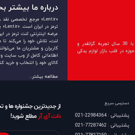
درباره ما بیشتر بخ
«Lent.ir» مرجع تخصصی ن
ترمز 
عرضه اینترنتی لنت ترمز در ایرا
لنت، تلاش خود را می‌‏‏کند تا 
فروشگاه lent.ir اولین فروشگاه رسمی با 30 سال تجربه گرانقدر و
کاربران و مشتریان ما می‏‏‌توان
زه در قلب بازار لوازم یدکی
اطلاعاتی کامل از وب سایت و ر
کالای خود را انتخاب و خرید کنن
مطالعه بیشتر...
دسترسی سریع
از جدیدترین جشنواره ها و 
پشتیبانی : 22984364-021
دات آی آر
مطلع شوید!
پشتیبانی : 77287462-021