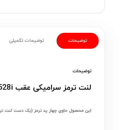
توضیحات
توضیحات تکمیلی
توضیحات
لنت ترمز سرامیکی عقب BMW 528i ـ 2009-2016 ان اچ سی (NHC)
این محصول حاوی چهار پد ترمز (یک دست لنت ترم