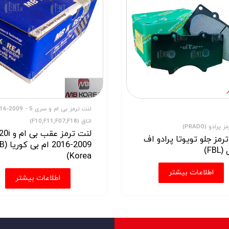
لنت ترمز بی ام و
اتاق (F10,F11,F07,F18)
پرادو (PRADO)
رمز جلو تویوتا پرادو اف
2009-2016 
FB)
Korea)
اطلاعات بیشتر
اطلاعات بیشتر