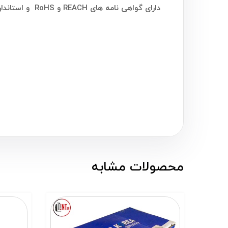
دارای گواهی نامه های REACH و RoHS و استانداردهای ISO/TS 16949 و ISO 14001
محصولات مشابه