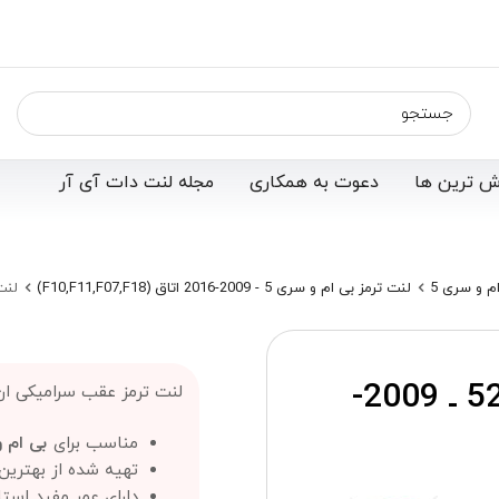
ش ترین ها
دعوت به همکاری
مجله لنت دات آی آر
م و سری 5
لنت ترمز بی ام و سری 5 - 2009-2016 اتاق (F10,F11,F07,F18)
لنت ترم
لنت ترمز عقب بی ام و 528I ـ 2009-
لنت ترمز عقب سرامیکی ان اچ 
مناسب برای
بی ام و 8i
تهیه شده از بهترین 
دارای عمر مفید استان