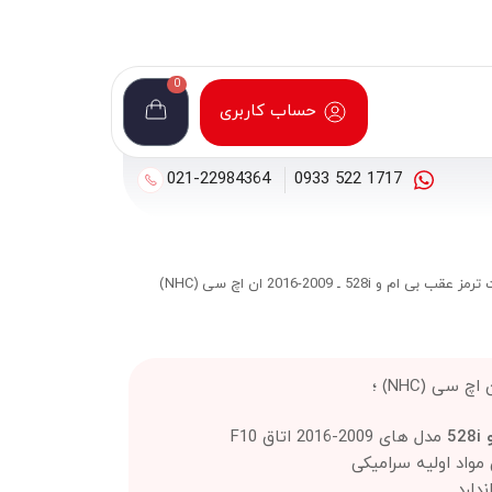
0
حساب کاربری
021-22984364
1717 522 0933
ز عقب بی ام و 528i ـ 2009-2016 ان اچ سی (NHC)
سی (NHC) ؛
52
مدل های 2009-2016 اتاق F10
مواد اولیه سرامیکی
دارد