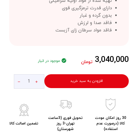
تهیه شده از مواد اولیه سرامیکی
دارای قدرت ترمزگیری قوی
بدون گرده و غبار
فاقد صدا و لرزش
فاقد مواد سرطان زای آزبست
3,040,000
موجود در انبار
تومان
افزودن به سبد خرید
30 روز امکان عودت
تحویل فوری (3ساعت
کالا (درصورت عدم
تهران-3 روز
تضمین اصالت کالا
استفاده)
شهرستان)