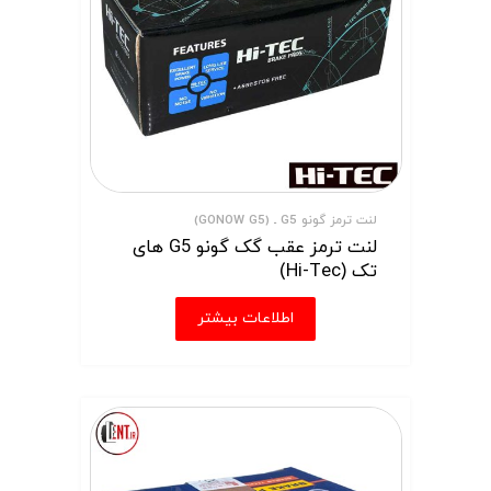
لنت ترمز گونو G5 ـ (GONOW G5)
لنت ترمز عقب گک گونو G5 های
تک (Hi-Tec)
اطلاعات بیشتر