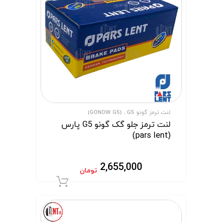
لنت ترمز گونو G5 ـ (GONOW G5)
لنت ترمز جلو گک گونو G5 پارس
(pars lent)
2,655,000
تومان
افزودن به سبد 