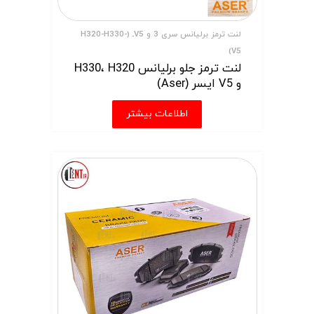
لنت ترمز برلیانس سری 3 و V5ـ (H320-H330-
V5)
لنت ترمز جلو برلیانس H330، H320
و V5 ایسر (Aser)
اطلاعات بیشتر