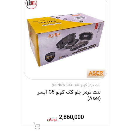
لنت ترمز گونو G5 ـ (GONOW G5)
لنت ترمز جلو گک گونو G5 ایسر
(Aser)
2,860,000
تومان
افزودن به سبد 