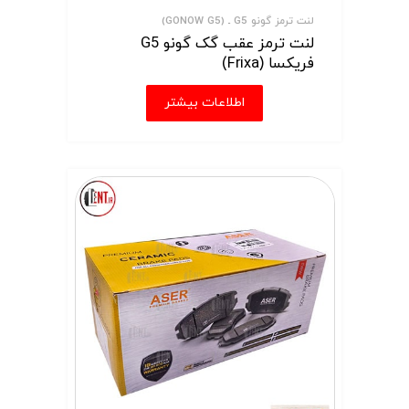
لنت ترمز گونو G5 ـ (GONOW G5)
لنت ترمز عقب گک گونو G5
فریکسا (Frixa)
اطلاعات بیشتر