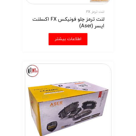
لنت ترمز FX
لنت ترمز جلو فونیکس FX اکسلنت
ایسر (Aser)
اطلاعات بیشتر