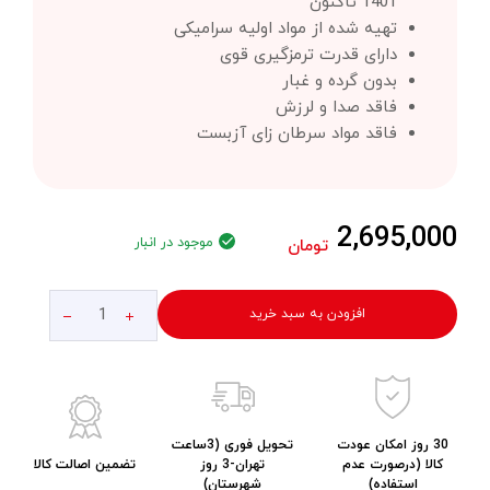
1401 تاکنون
تهیه شده از مواد اولیه سرامیکی
دارای قدرت ترمزگیری قوی
بدون گرده و غبار
فاقد صدا و لرزش
فاقد مواد سرطان زای آزبست
2,695,000
موجود در انبار
تومان
افزودن به سبد خرید
30 روز امکان عودت
تحویل فوری (3ساعت
کالا (درصورت عدم
تهران-3 روز
تضمین اصالت کالا
استفاده)
شهرستان)