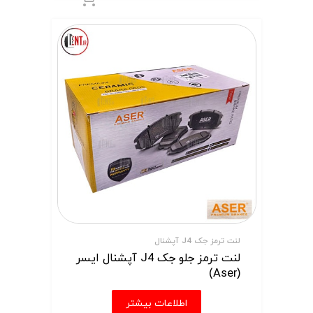
لنت ترمز جک J4 آپشنال
لنت ترمز جلو جک J4 آپشنال ایسر
(Aser)
اطلاعات بیشتر