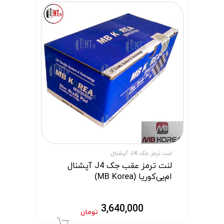
لنت ترمز جک J4 آپشنال
لنت ترمز عقب جک J4 آپشنال
ام‌بی‌کوریا (MB Korea)
3,640,000
تومان
افزودن به سبد 