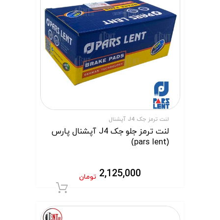
لنت ترمز جک J4 آپشنال
لنت ترمز جلو جک J4 آپشنال پارس
(pars lent)
2,125,000
تومان
افزودن به سبد 