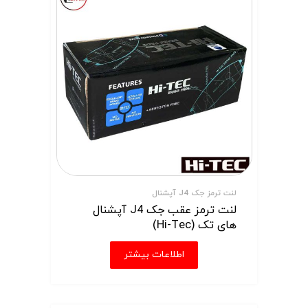
لنت ترمز جک J4 آپشنال
لنت ترمز عقب جک J4 آپشنال
های تک (Hi-Tec)
اطلاعات بیشتر