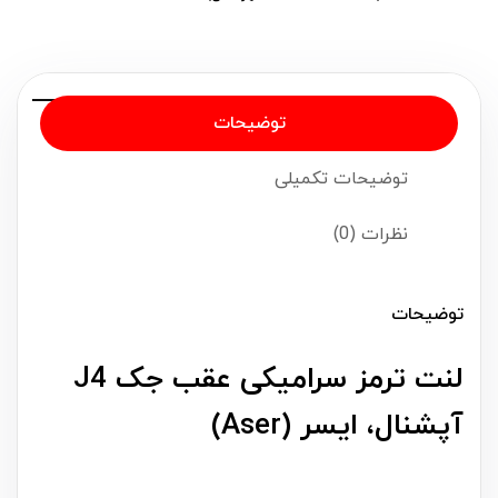
توضیحات
توضیحات تکمیلی
نظرات (0)
توضیحات
لنت ترمز سرامیکی عقب جک J4
آپشنال، ایسر (Aser)