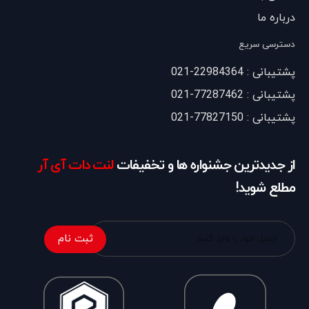
درباره ما
دسترسی سریع
پشتیبانی : 22984364-021
پشتیبانی : 77287462-021
پشتیبانی : 77827150-021
از جدیدترین جشنواره ها و تخفیفات
لنت دات آی آر
مطلع شوید!
ثبت نام