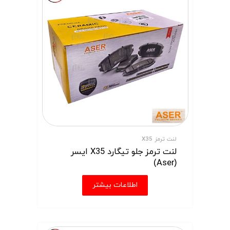
لنت ترمز X35
لنت ترمز جلو تیگارد X35 ایسر
(Aser)
اطلاعات بیشتر