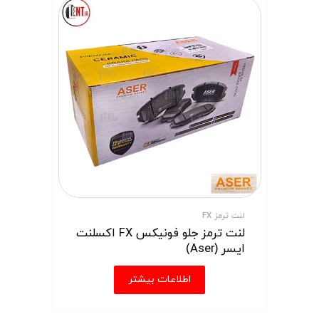
لنت ترمز FX
لنت ترمز جلو فونیکس FX اکسلنت
ایسر (Aser)
اطلاعات بیشتر