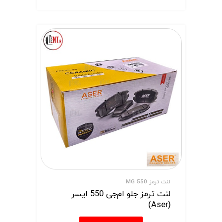
لنت ترمز MG 550
لنت ترمز جلو ام‌جی 550 ایسر
(Aser)