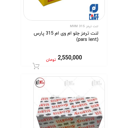
لنت ترمز MVM 315
لنت ترمز جلو ام وی ام 315 پارس
(pars lent)
2,550,000
تومان
افزودن به سبد 